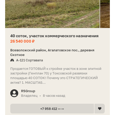
40 соток, участок коммерческого назначения
26 540 000 ₽
Всеволожский район, Агалатовское пос., деревня
Скотное
А-121 Сортавала
Продается ГОТОВЫЙ к стройке участок в зоне элитной
застройки (Генплан 70) у Токсовской развязки
площадью 40 СОТОК! Почему это СТРАТЕГИЧЕСКИЙ
актив? 1. МАСШТАБ...
R5Group
Владелец
8 часов назад
•
+7 958 412 •• ••