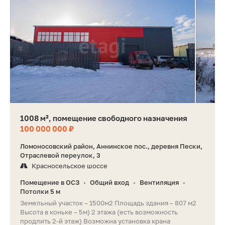
1008 м², помещение свободного назначения
100 000 000 ₽
Ломоносовский район, Аннинское пос., деревня Пески,
Отраслевой переулок, 3
Красносельское шоссе
Помещение в ОСЗ
Общий вход
Вентиляция
•
•
•
Потолки 5 м
Зeмeльный учаcток – 1500м2 Площадь здания – 807 м2
Высота в коньке – 5м) 2 этажа (есть возможность
продлить 2-й этаж) Возможна установка крана