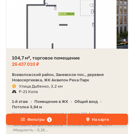
104,7 м², торговое помещение
26 437 010 ₽
Всеволожский район, Заневское пос., деревня
Новосергиевка, ЖК Аквилон Река Парк
Улица Дыбенко, 3.2 км
Р-21 Кола
1-й этаж
Помещение в ЖК
Общий вход
•
•
•
Потолки 3,94 м
Коммерческое помещение в новом ЖК Аквилон
RekaPark, метро Улица Дыбенко. -Первый этаж
Фильтры
На карте
1
-Большие витринные окна -Потолки высотой – 3,9 м
-Мощность – 0,16...