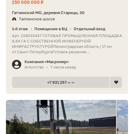
150 000 000 ₽
Гатчинский МО, деревня Старицы, 30
Таллинское шоссе
1-й этаж
Помещение в БЦ
Отдельный вход
•
•
Арт. 139030447 ГОТОВАЯ ПРОМЫШЛЕННАЯ ПЛОЩАДКА
8,64 ГА С СОБСТВЕННОЙ ИНЖЕНЕРНОЙ
ИНФРАСТРУКТУРОЙЛенинградская область | 17 км
от Санкт-ПетербургаГотовое решение...
Компания «Макромир»
Агентство
7 часов назад
•
+7 931 257 •• ••