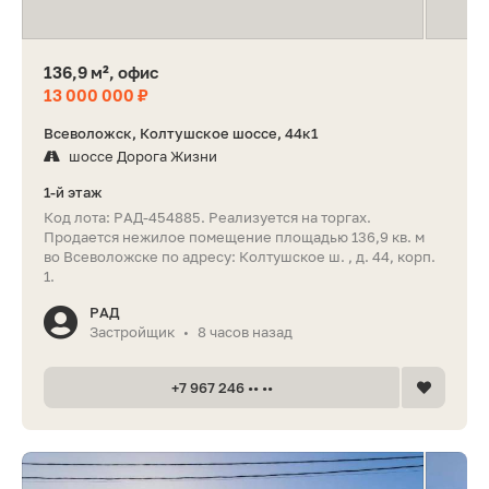
136,9 м², офис
13 000 000 ₽
Всеволожск, Колтушское шоссе, 44к1
шоссе Дорога Жизни
1-й этаж
Код лота: РАД-454885. Реализуется на торгах.
Продается нежилое помещение площадью 136,9 кв. м
во Всеволожске по адресу: Колтушское ш. , д. 44, корп.
1.
РАД
Застройщик
8 часов назад
•
+7 967 246 •• ••