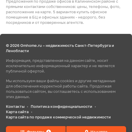
Предложения по продаже офисов в Калининском районе с
прямыми контактами собственников: цены, телефоны, фото,
расположение на карте. 5 вариантов купить офисное
помещение в БЦ и офисных зданиях - недорого, без
посредников и от проверенных агентств.
© 2026 Omhome.ru – недвижимость Санкт-Петербурга и
Ленобласти
Информация, представленная на данном сайте, носит
исключительно информационный характер и не является
публичной офертой.
Мы используем ваши файлы cookies и другие метаданные
для обеспечения корректной работы сайта. Продолжая
пользоваться сайтом, вы соглашаетесь с использованием
этих данных.
Контакты
Политика конфиденциальности
•
•
Карта сайта
•
Карта сайта по продаже коммерческой недвижимости
Фильтры
На карте
1