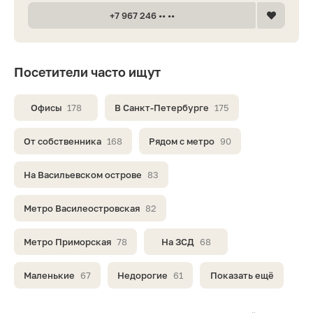
+7 967 246 •• ••
Посетители часто ищут
Офисы
178
В Санкт-Петербурге
175
От собственника
168
Рядом с метро
90
На Васильевском острове
83
Метро Василеостровская
82
Метро Приморская
78
На ЗСД
68
Маленькие
67
Недорогие
61
Показать ещё