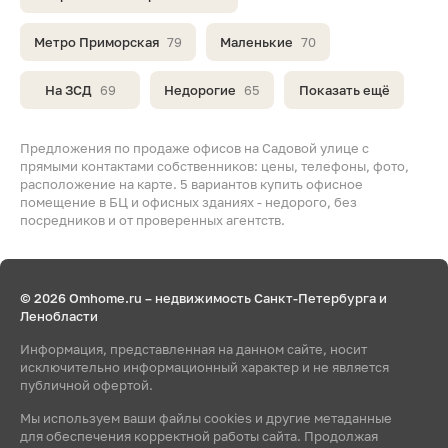
Метро Приморская
79
Маленькие
70
На ЗСД
69
Недорогие
65
Показать ещё
Предложения по продаже офисов на Садовой улице с
прямыми контактами собственников: цены, телефоны, фото,
расположение на карте. 5 вариантов купить офисное
помещение в БЦ и офисных зданиях - недорого, без
посредников и от проверенных агентств.
© 2026 Omhome.ru – недвижимость Санкт-Петербурга и
Ленобласти
Информация, представленная на данном сайте, носит
исключительно информационный характер и не является
публичной офертой.
Мы используем ваши файлы cookies и другие метаданные
для обеспечения корректной работы сайта. Продолжая