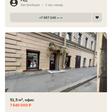
РАД
Застройщик
1 час назад
•
+7 967 246 •• ••
51,5 м², офис
7 640 000 ₽