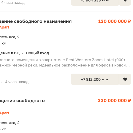
+7 964 333 •• ••
4 часа назад
ещение свободного назначения
120 000 000 ₽
Apart
лезняка, 2
4 км
ение в БЦ
Общий вход
•
исного помещения в апарт-отеле Best Western Zoom Hotel (900+
ежной Черной реки. Идеальное расположение для офиса в новом...
+7 812 200 •• ••
4 часа назад
•
мещение свободного
330 000 000 ₽
Apart
лезняка, 2
4 км