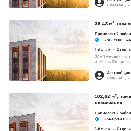
Владелец
•
36,48 м², пом
Приморский район
Пионерская, 44
1-й этаж
Отдель
•
SAAN – новый муль
от метро Пионерска
Застройщик 
Владелец
•
102,62 м², по
назначения
Приморский район
Пионерская, 44
1-й этаж
Отдель
•