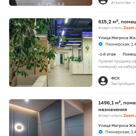
Агентство
•
615,2 м², пом
Апарт-отель
Zoom 
Улица Матроса Же
Пионерская, 1.
-1-й этаж
Помещ
•
Прямая продажа оф
номеров) на набер
ФСК
Застройщик
1496,1 м², по
назначения
Апарт-отель
Zoom 
Улица Матроса Же
Пионерская, 1.