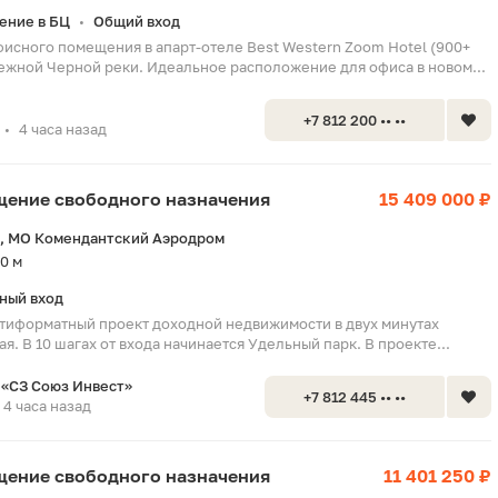
ение в БЦ
Общий вход
•
исного помещения в апарт-отеле Best Western Zoom Hotel (900+
ежной Черной реки. Идеальное расположение для офиса в новом...
+7 812 200 •• ••
4 часа назад
•
ещение свободного назначения
15 409 000 ₽
, МО Комендантский Аэродром
0 м
ный вход
тиформатный проект доходной недвижимости в двух минутах
я. В 10 шагах от входа начинается Удельный парк. В проекте...
«СЗ Союз Инвест»
+7 812 445 •• ••
4 часа назад
ещение свободного назначения
11 401 250 ₽