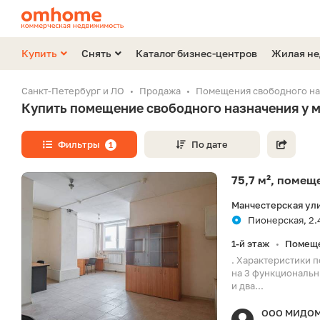
Купить
Снять
Каталог бизнес-центров
Жилая н
Санкт-Петербург и ЛО
Продажа
Помещения свободного на
Купить помещение свободного назначения у 
Фильтры
По дате
1
75,7 м², поме
Манчестерская ули
Пионерская, 2.
1-й этаж
Помеще
•
. Характеристики 
на 3 функциональн
и два...
ООО МИДО