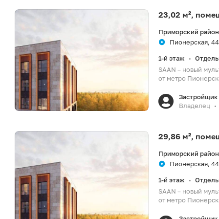
23,02 м², пом
Приморский район
Пионерская, 44
1-й этаж
Отдель
•
SAAN – новый муль
от метро Пионерска
Застройщик 
Владелец
•
29,86 м², пом
Приморский район
Пионерская, 44
1-й этаж
Отдель
•
SAAN – новый муль
от метро Пионерска
Застройщик 