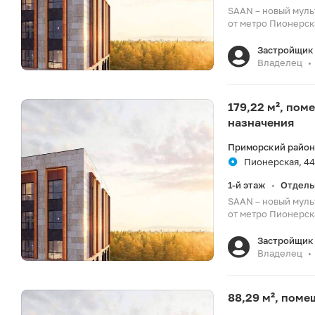
SAAN – новый муль
от метро Пионерска
Застройщик 
Владелец
•
179,22 м², по
назначения
Приморский район
Пионерская, 44
1-й этаж
Отдель
•
SAAN – новый муль
от метро Пионерска
Застройщик 
Владелец
•
88,29 м², пом