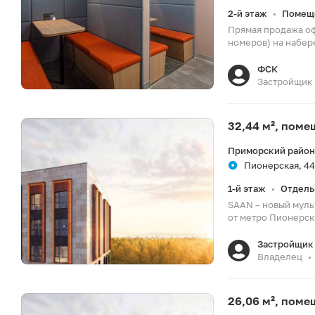
2-й этаж
Помещ
•
Прямая продажа оф
номеров) на набер
ФСК
Застройщик
32,44 м², пом
Приморский район
Пионерская, 44
1-й этаж
Отдель
•
SAAN – новый муль
от метро Пионерска
Застройщик 
Владелец
•
26,06 м², пом