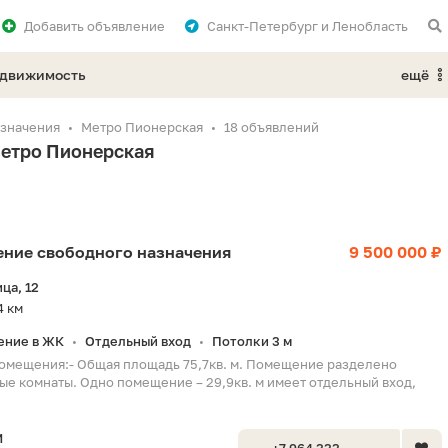
Добавить
объявление
Санкт-Петербург и Ленобласть
едвижимость
ещё
значения
Метро Пионерская
18 объявлений
метро Пионерская
щение свободного назначения
9 500 000 ₽
ца, 12
4 км
ние в ЖК
Отдельный вход
Потолки 3 м
•
•
помещения:- Общая площадь 75,7кв. м. Помещение разделено
ые комнаты. Одно помещение – 29,9кв. м имеет отдельный вход,
М