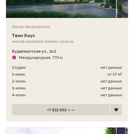
Glorax Development
Твин Хаус
жилой комплекс бизнес-класса
Будапештская ул., 2к1
Международная, 770 м
Студии
нет данных
1-комн.
от 37 м²
2-комн.
нет данных
3-комн.
нет данных
4-комн.
нет данных
+7 812 603 •• ••