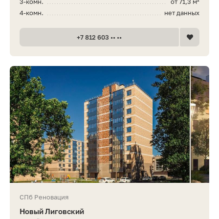
3-комн.
от 71,3 м²
4-комн.
нет данных
+7 812 603 •• ••
СПб Реновация
Новый Лиговский