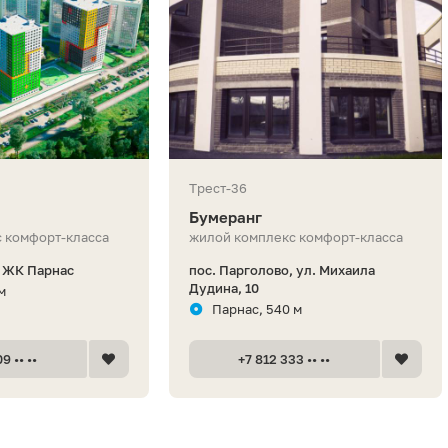
Трест-36
Бумеранг
 комфорт-класса
жилой комплекс комфорт-класса
, ЖК Парнас
пос. Парголово, ул. Михаила
Дудина, 10
м
Парнас, 540 м
9 •• ••
+7 812 333 •• ••