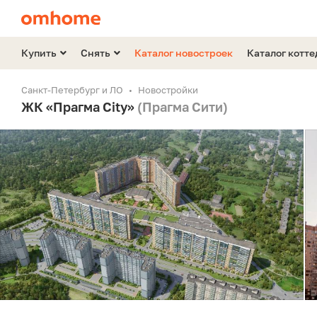
Купить
Снять
Каталог новостроек
Каталог котт
Санкт-Петербург и ЛО
Новостройки
ЖК «Прагма City»
(Прагма Сити)