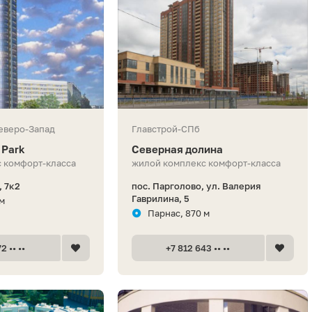
еверо-Запад
Главстрой-СПб
 Park
Северная долина
 комфорт-класса
жилой комплекс комфорт-класса
, 7к2
пос. Парголово, ул. Валерия
Гаврилина, 5
 м
Парнас, 870 м
2 •• ••
+7 812 643 •• ••