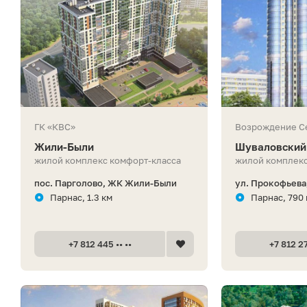
ГК «КВС»
Возрождение С
Жили-Были
Шуваловский
жилой комплекс комфорт-класса
жилой комплекс
пос. Парголово, ЖК Жили-Были
ул. Прокофьева
Парнас, 1.3 км
Парнас, 790
+7 812 445 •• ••
+7 812 27