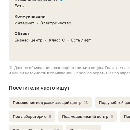
Есть
Коммуникации
Интернет
Электричество
•
Объект
Бизнес-центр
Класс C
Есть лифт
•
•
Данное объявление размещено третьим лицом. Если вы явля
и нашли неточность в объявлении – просьба обратиться по адре
Посетители часто ищут
Помещения под развивающий центр
13
Под учебный це
Под лабораторию
6
Под медицинский центр
6
По