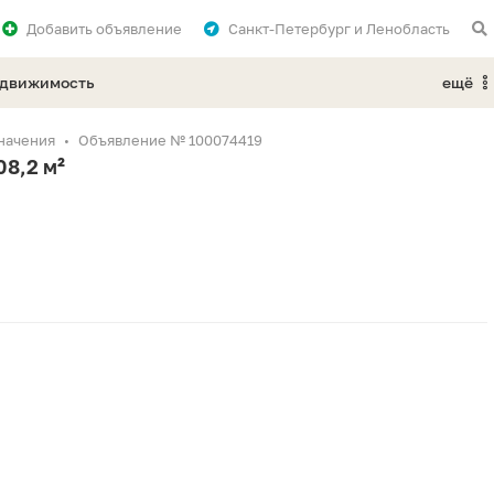
Добавить
объявление
Санкт-Петербург и Ленобласть
едвижимость
ещё
начения
Объявление № 100074419
8,2 м²