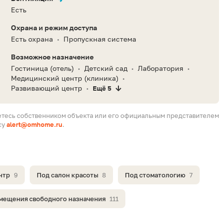
Есть
Охрана и режим доступа
Есть охрана
Пропускная система
•
Возможное назначение
Гостиница (отель)
Детский сад
Лаборатория
•
•
•
Медицинский центр (клиника)
•
Развивающий центр
Ещё 5
•
етесь собственником объекта или его официальным представителем
су
alert@omhome.ru
.
нтр
9
Под салон красоты
8
Под стоматологию
7
мещения свободного назначения
111