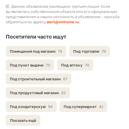
Данное объявление размещено третьим лицом. Если
вы являетесь собственником объекта или его официальным
представителем и нашли неточность в объявлении – просьба
обратиться по адресу
alert@omhome.ru
.
Посетители часто ищут
Помещения под магазин
79
Под торговлю
79
Под пункт выдачи
70
Под аптеку
70
Под строительный магазин
67
Под продуктовый магазин
62
Под кондитерскую
56
Под супермаркет
41
Показать ещё