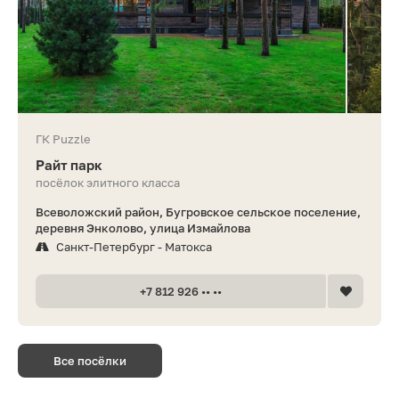
ГК Puzzle
Райт парк
посёлок элитного класса
Всеволожский район, Бугровское сельское поселение,
деревня Энколово, улица Измайлова
Санкт-Петербург - Матокса
+7 812 926 •• ••
Все посёлки