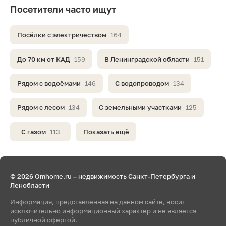
Посетители часто ищут
Посёлки с электричеством
164
До 70 км от КАД
159
В Ленинградской области
151
Рядом с водоёмами
146
С водопроводом
134
Рядом с лесом
134
С земельными участками
125
С газом
113
Показать ещё
© 2026 Omhome.ru – недвижимость Санкт-Петербурга и
Ленобласти
Информация, представленная на данном сайте, носит
исключительно информационный характер и не является
публичной офертой.