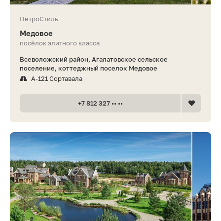
ПетроСтиль
Медовое
посёлок элитного класса
Всеволожский район, Агалатовское сельское
поселение, коттеджный поселок Медовое
А-121 Сортавала
+7 812 327 •• ••