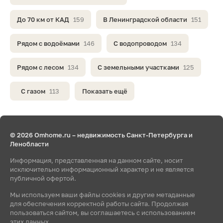
До 70 км от КАД
159
В Ленинградской области
151
Рядом с водоёмами
146
С водопроводом
134
Рядом с лесом
134
С земельными участками
125
С газом
113
Показать ещё
© 2026 Omhome.ru – недвижимость Санкт-Петербурга и
Ленобласти
Информация, представленная на данном сайте, носит
исключительно информационный характер и не является
публичной офертой.
Мы используем ваши файлы cookies и другие метаданные
для обеспечения корректной работы сайта. Продолжая
пользоваться сайтом, вы соглашаетесь с использованием
этих данных.