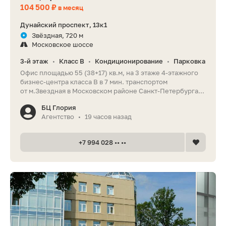
104 500 ₽
в месяц
Дунайский проспект, 13к1
Звёздная, 720 м
Московское шоссе
3-й этаж
Класс B
Кондиционирование
Парковка
•
•
•
Офис площадью 55 (38+17) кв.м, на 3 этаже 4-этажного
бизнес-центра класса B в 7 мин. транспортом
от м.Звездная в Московском районе Санкт-Петербурга...
БЦ Глория
Агентство
19 часов назад
•
+7 994 028 •• ••