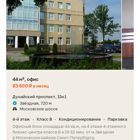
44 м², офис
83 600 ₽
в месяц
Дунайский проспект, 13к1
Звёздная, 720 м
Московское шоссе
4-й этаж
Класс B
Кондиционирование
Парковка
•
•
•
Офисный блок площадью 44 кв.м, на 4 этаже 4-этажного
бизнес-центра класса B в 10-12 мин. от м.Звездная
в Московском районе Санкт-Петербурга,