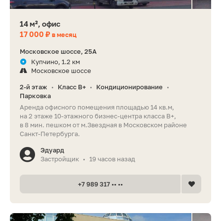
14 м², офис
17 000 ₽
в месяц
Московское шоссе, 25А
Купчино, 1.2 км
Московское шоссе
2-й этаж
Класс B+
Кондиционирование
•
•
•
Парковка
Аренда офисного помещения площадью 14 кв.м,
на 2 этаже 10-этажного бизнес-центра класса B+,
в 8 мин. пешком от м.Звездная в Московском районе
Санкт-Петербурга.
Эдуард
Застройщик
19 часов назад
•
+7 989 317 •• ••