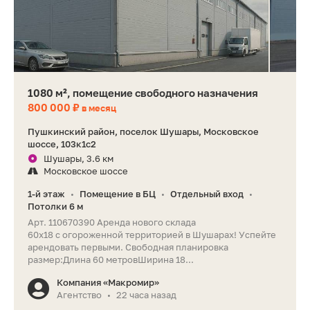
1080 м², помещение свободного назначения
800 000 ₽
в месяц
Пушкинский район, поселок Шушары, Московское
шоссе, 103к1с2
Шушары, 3.6 км
Московское шоссе
1-й этаж
Помещение в БЦ
Отдельный вход
•
•
•
Потолки 6 м
Арт. 110670390 Аренда нового склада
60х18 с огороженной территорией в Шушарах! Успейте
арендовать первыми. Свободная планировка
размер:Длина 60 метровШирина 18...
Компания «Макромир»
Агентство
22 часа назад
•