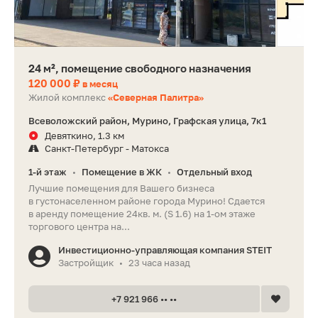
24 м², помещение свободного назначения
120 000 ₽
в месяц
Жилой комплекс
«Северная Палитра»
Всеволожский район, Мурино, Графская улица, 7к1
Девяткино, 1.3 км
Санкт-Петербург - Матокса
1-й этаж
Помещение в ЖК
Отдельный вход
•
•
Лучшие помещения для Вашего бизнеса
в густонаселенном районе города Мурино! Сдается
в аренду помещение 24кв. м. (S 1.6) на 1-ом этаже
торгового центра на...
Инвестиционно-управляющая компания STEIT
Застройщик
23 часа назад
•
+7 921 966 •• ••