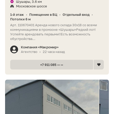
Шушары, 3.6 км
Московское шоссе
1-й этаж
Помещение в БЦ
Отдельный вход
•
•
•
Потолки 6 м
Арт. 110670401 Аренда нового склада 30х18 со всеми
коммуникациями в промзоне «Шушары»Редкий лот!
Успейте арендовать первыми!!Есть возможность
обустройства...
Компания «Макромир»
Агентство
22 часа назад
•
+7 911 085 •• ••