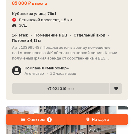
85 000 ₽
в месяц
Кубинская улица, 76к1
Ленинский проспект, 1.5 км
ЗСД
1-й этаж
Помещение в БЦ
Отдельный вход
•
•
•
Потолки 4,11 м
Арт. 133995487 Предлагается в аренду помещение
на 1 этаже нового ЖК «Сенат» на первой линии. Ключи
получены!Прямая аренда от собственника и БЕЗ...
Компания «Макромир»
Агентство
22 часа назад
•
+7 921 319 •• ••
Фильтры
На карте
1