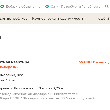
Добавить
объявление
Санкт-Петербург и Ленобласть
еджных посёлков
Коммерческая недвижимость
ещё
и
натная квартира
55 000 ₽
в месяц
Самоцветы»
Смоленки, 3к2
ая, 1.2 км
ирпич
Евроремонт
Потолки 2,75 м
•
•
ётся однокомнатная квартира в 15 минутах от ст.м.
бщая ПЛОЩАДЬ квартиры составляет 37.5 кв.м. + лоджияВ