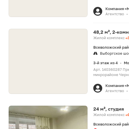
Компания «
Агентство
•
48,2 м², 2-ком
Жилой комплекс
«
Всеволожский райо
Выборгское шо
3-й этаж из 4
Мо
•
Арт. 140360287 Пре
микрорайоне Черна
Компания «
Агентство
•
24 м², студия
Жилой комплекс
«
Всеволожский райо