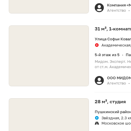
Компания «
Агентство
•
31 м², 1-комна
Улица Софьи Ковал
Академическая,
5-й этаж из 5
Па
•
Мидом. Эксперт. Н
от ст.м. Академиче
ООО МИДО
Агентство
•
28 м², студия
Пушкинский район,
Звёздная, 2.3 к
Московское шо