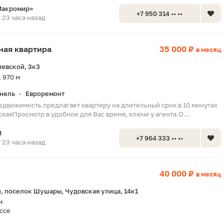
Макромир»
+7 950 314 •• ••
23 часа назад
тная квартира
35 000 ₽
в месяц
евской, 3к3
 970 м
нель
Евроремонт
•
едвижимость предлагает квартиру на длительный срок в 10 минутах
скаяПросмотр в удобное для Вас время, ключи у агента.О...
М
+7 964 333 •• ••
23 часа назад
40 000 ₽
в месяц
 поселок Шушары, Чудовская улица, 14к1
м
ссе