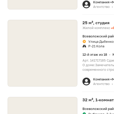
Компания «
Агентство
•
25 м², студия
Жилой комплекс
«
Всеволожский райо
Улица Дыбенко,
Р-21 Кола
12-й этаж из 18
•
Арт. 141717185 Сда
О доме:Замечатель
современного стро
Компания «
Агентство
•
32 м², 1-комна
Всеволожский райо