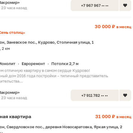
Макромир»
+7 967 967 •• ••
23 часа назад
30 000 ₽
в месяц
Семь столиц»
н, Заневское пос., Кудрово, Столичная улица, 1
 2 км
Монолит
Евроремонт
Потолки 2,7 м
•
•
ем отличную квартиру в самом сердце Кудрово!
ный дом 2016 года постройки – типичный представитель
ительства...
Макромир»
+7 911 782 •• ••
23 часа назад
тная квартира
31 000 ₽
в месяц
н, Свердловское пос., деревня Новосаратовка, Яркая улица, 2