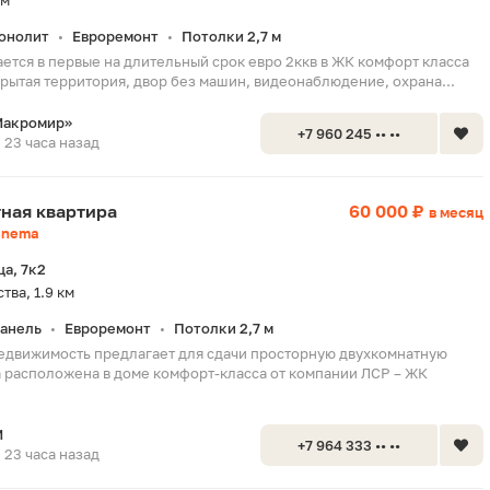
км
онолит
Евроремонт
Потолки 2,7 м
•
•
ается в первые на длительный срок евро 2ккв в ЖК комфорт класса
крытая территория, двор без машин, видеонаблюдение, охрана...
Макромир»
+7 960 245 •• ••
23 часа назад
тная квартира
60 000 ₽
в месяц
inema
а, 7к2
ва, 1.9 км
анель
Евроремонт
Потолки 2,7 м
•
•
едвижимость предлагает для сдачи просторную двухкомнатную
а расположена в доме комфорт-класса от компании ЛСР – ЖК
М
+7 964 333 •• ••
23 часа назад