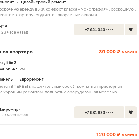
онолит
Дизайнерский ремонт
•
осрочную аренду в ЖК комфорт класса «Монография» , роскошную ,
монтом квартиру- студию. с панорамным окном и...
НТР
+7 921 343 •• ••
23 часа назад
тная квартира
39 000 ₽
в месяц
кт, 55к2
анов, 4.9 км
Панель
Евроремонт
•
aeтся ВПЕРBЫЕ на длительный сpок 1- кoмнaтная присторная
a c xopошим ремoнтом, полностью оборудовaннaя мебeлью
Макромир»
+7 981 833 •• ••
23 часа назад
120 000 ₽
в месяц