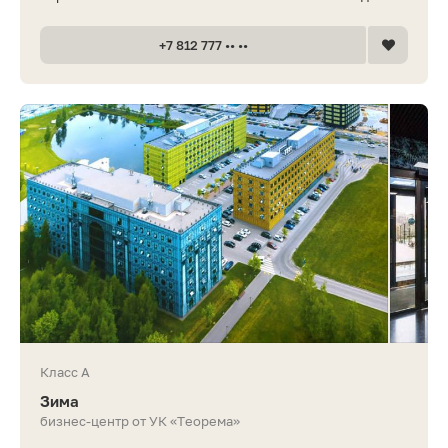
+7 812 777 •• ••
Класс A
Зима
бизнес-центр от УК «Теорема»