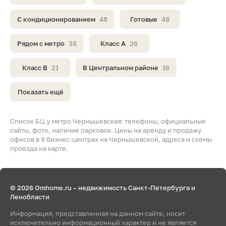
С кондиционированием
48
Готовые
48
Рядом с метро
38
Класс A
26
Класс B
21
В Центральном районе
16
Показать ещё
Список БЦ у метро Чернышевская: телефоны, официальные
сайты, фото, наличие парковок. Цены на аренду и продажу
офисов в 9 бизнес-центрах на Чернышевской, адреса и схемы
проезда на карте.
© 2026 Omhome.ru – недвижимость Санкт-Петербурга и
Ленобласти
Информация, представленная на данном сайте, носит
исключительно информационный характер и не является