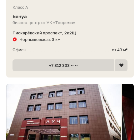
Класс A
Бенуа
бизнес-центр от УК «Теорема»
Пискарёвский проспект, 2к2Щ
Чернышевская, 3 км
Офисы
от 43 м²
+7 812 333 •• ••