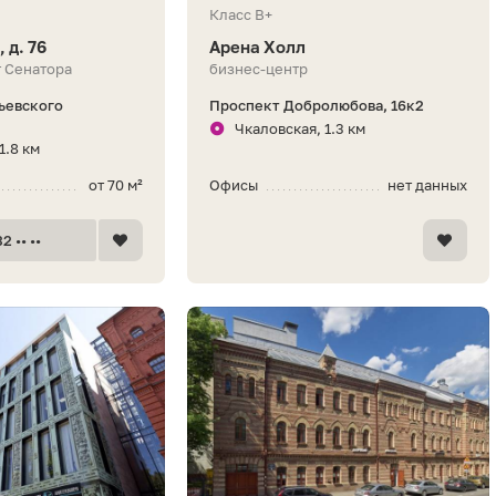
Класс B+
, д. 76
Арена Холл
т Сенатора
бизнес-центр
льевского
Проспект Добролюбова, 16к2
Чкаловская, 1.3 км
1.8 км
от 70 м²
Офисы
нет данных
2 •• ••