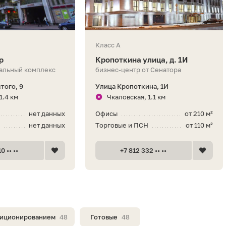
Класс A
р
Кропоткина улица, д. 1И
альный комплекс
бизнес-центр от Сенатора
того, 9
Улица Кропоткина, 1И
1.4 км
Чкаловская, 1.1 км
нет данных
Офисы
от 210 м²
Н
нет данных
Торговые и ПСН
от 110 м²
0 •• ••
+7 812 332 •• ••
диционированием
48
Готовые
48