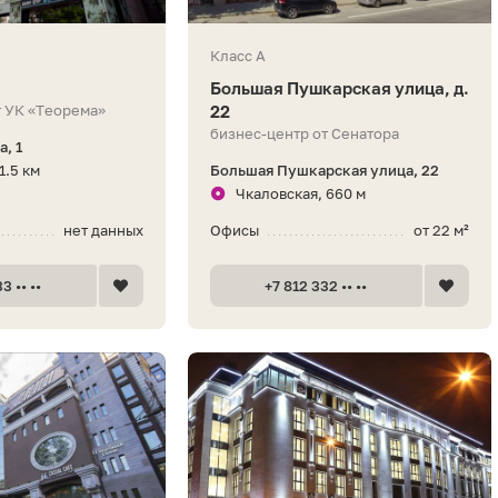
Класс A
Большая Пушкарская улица, д.
т УК «Теорема»
22
бизнес-центр от Сенатора
, 1
1.5 км
Большая Пушкарская улица, 22
Чкаловская, 660 м
нет данных
Офисы
от 22 м²
3 •• ••
+7 812 332 •• ••