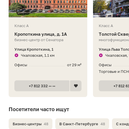
Класс A
Класс A
Кропоткина улица, д. 1A
Толстой Скве
бизнес-центр от Сенатора
многофункцион
Улица Кропоткина, 1
Улица Льва Толс
Чкаловская, 1.1 км
Чкаловская, 
Офисы
от 29 м²
Офисы
Торговые и ПС
+7 812 332 •• ••
+7 812 61
Посетители часто ищут
Бизнес-центры
48
В Санкт-Петербурге
48
С кон