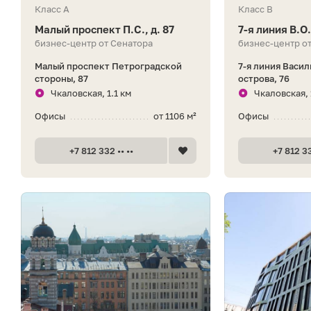
Класс A
Класс B
Малый проспект П.С., д. 87
7-я линия В.О.
бизнес-центр от Сенатора
бизнес-центр о
Малый проспект Петроградской
7-я линия Васи
стороны, 87
острова, 76
Чкаловская, 1.1 км
Чкаловская, 
Офисы
от 1106 м²
Офисы
+7 812 332 •• ••
+7 812 33