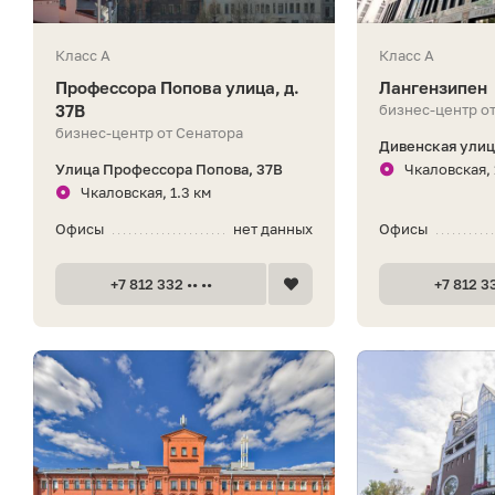
Класс A
Класс A
Профессора Попова улица, д.
Лангензипен
37В
бизнес-центр о
бизнес-центр от Сенатора
Дивенская улица
Улица Профессора Попова, 37В
Чкаловская, 
Чкаловская, 1.3 км
Офисы
нет данных
Офисы
+7 812 332 •• ••
+7 812 33