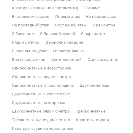
Квартиры (только не апартаменты)
Готовые
В строящемся доме
Первый этаж
Не первый этаж
Не последний этаж
Последний этаж
С ремонтом
С балконом
С большой кухней
С паркингом
Рядом с метро
В монолитном доме
В панельном доме
От застройщика
Без посредников
Для инвестиций
Однокомнатные
Однокомнатные в новостройке
Однокомнатные рядом с метро
Однокомнатные от застройщика
Двухкомнатные
Двухкомнатные в новостройке
Двухкомнатные на вторичке
Двухкомнатные рядом с метро
Трёхкомнатные
Трёхкомнатные рядом с метро
Квартиры-студии
Квартиры-студии в новостройке