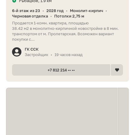
Рыбацкое, 1.9 км
6-й этаж из 23
2028 год
Монолит-кирпич
•
•
•
Черновая отделка
Потолки 2,75 м
•
Продается 1-комн. квартира, площадью
38.42 м2 в монолитно-кирпичной новостройке в 8 мин.
транспортом от м. Пролетарская. Возможен вариант
покупки с...
ГК ССК
Застройщик
19 часов назад
•
+7 812 214 •• ••