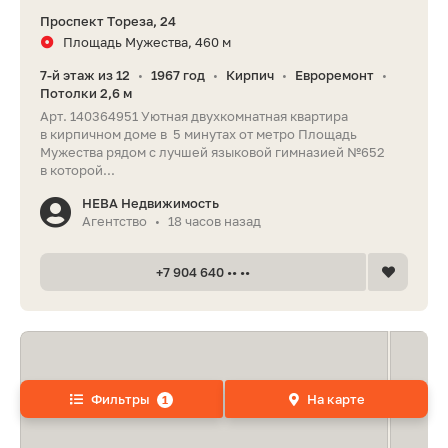
Проспект Тореза, 24
Площадь Мужества, 460 м
7-й этаж из 12
1967 год
Кирпич
Евроремонт
•
•
•
•
Потолки 2,6 м
Арт. 140364951 Уютная двухкомнатная квартира
в кирпичном доме в 5 минутах от метро Площадь
Мужества рядом с лучшей языковой гимназией №652
в которой...
НЕВА Недвижимость
Агентство
18 часов назад
•
+7 904 640 •• ••
Фильтры
На карте
1