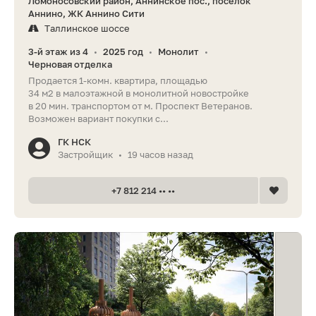
Ломоносовский район, Аннинское пос., поселок
Аннино, ЖК Аннино Сити
Таллинское шоссе
3-й этаж из 4
2025 год
Монолит
•
•
•
Черновая отделка
Продается 1-комн. квартира, площадью
34 м2 в малоэтажной в монолитной новостройке
в 20 мин. транспортом от м. Проспект Ветеранов.
Возможен вариант покупки с...
ГК НСК
Застройщик
19 часов назад
•
+7 812 214 •• ••