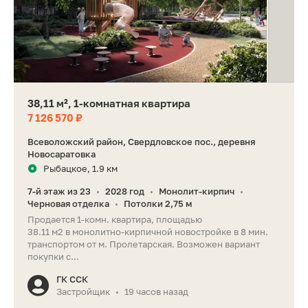
38,11 м², 1-комнатная квартира
7 126 570 ₽
Всеволожский район, Свердловское пос., деревня
Новосаратовка
Рыбацкое, 1.9 км
7-й этаж из 23
2028 год
Монолит-кирпич
•
•
•
Черновая отделка
Потолки 2,75 м
•
Продается 1-комн. квартира, площадью
38.11 м2 в монолитно-кирпичной новостройке в 8 мин.
транспортом от м. Пролетарская. Возможен вариант
покупки с...
ГК ССК
Застройщик
19 часов назад
•