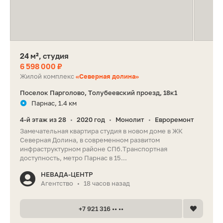
24 м², студия
6 598 000 ₽
Жилой комплекс
«Северная долина»
Поселок Парголово, Толубеевский проезд, 18к1
Парнас, 1.4 км
4-й этаж из 28
2020 год
Монолит
Евроремонт
•
•
•
Замечательная квартира студия в новом доме в ЖК
Северная Долина, в современном развитом
инфраструктурном районе СПб.Транспортная
доступность, метро Парнас в 15...
НЕВАДА-ЦЕНТР
Агентство
18 часов назад
•
+7 921 316 •• ••