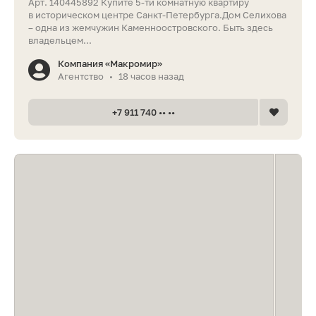
Арт. 140445892 Купите 5-ти комнатную квартиру
в историческом центре Санкт-Петербурга.Дом Селихова
– одна из жемчужин Каменноостровского. Быть здесь
владельцем...
Компания «Макромир»
Агентство
18 часов назад
•
+7 911 740 •• ••