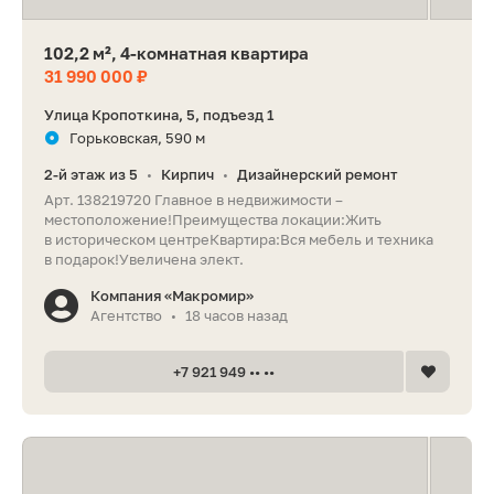
102,2 м², 4-комнатная квартира
31 990 000 ₽
Улица Кропоткина, 5, подъезд 1
Горьковская, 590 м
2-й этаж из 5
Кирпич
Дизайнерский ремонт
•
•
Арт. 138219720 Главное в недвижимости –
местоположение!Преимущества локации:Жить
в историческом центреКвартира:Вся мебель и техника
в подарок!Увеличена элект.
Компания «Макромир»
Агентство
18 часов назад
•
+7 921 949 •• ••