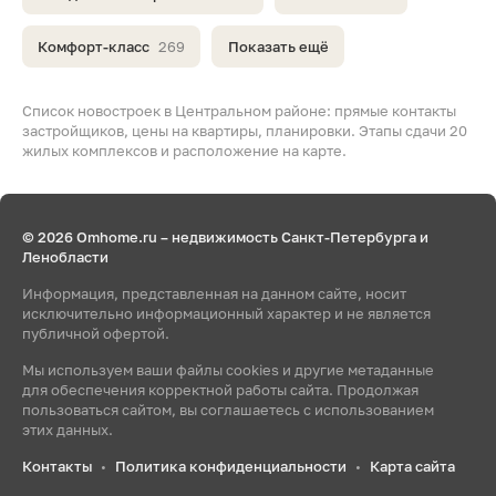
Комфорт-класс
269
Показать ещё
Список новостроек в Центральном районе: прямые контакты
застройщиков, цены на квартиры, планировки. Этапы сдачи 20
жилых комплексов и расположение на карте.
© 2026 Omhome.ru – недвижимость Санкт-Петербурга и
Ленобласти
Информация, представленная на данном сайте, носит
исключительно информационный характер и не является
публичной офертой.
Мы используем ваши файлы cookies и другие метаданные
для обеспечения корректной работы сайта. Продолжая
пользоваться сайтом, вы соглашаетесь с использованием
этих данных.
Контакты
Политика конфиденциальности
Карта сайта
•
•