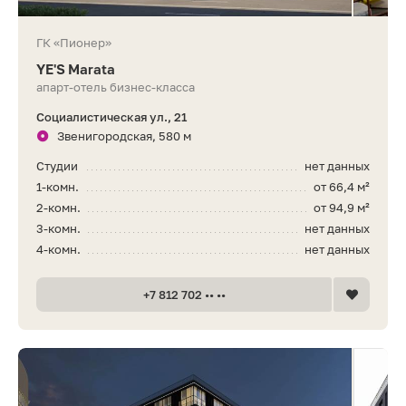
ГК «Пионер»
YE'S Marata
апарт-отель бизнес-класса
Социалистическая ул., 21
Звенигородская, 580 м
Студии
нет данных
1-комн.
от 66,4 м²
2-комн.
от 94,9 м²
3-комн.
нет данных
4-комн.
нет данных
+7 812 702 •• ••