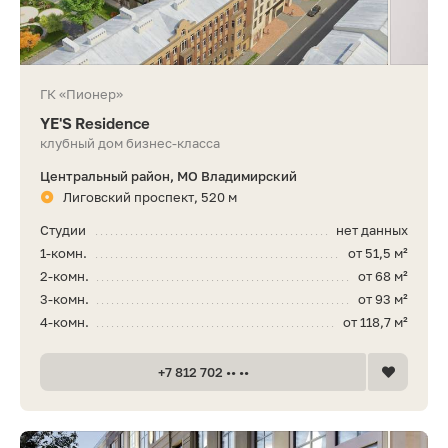
ГК «Пионер»
YE'S Residence
клубный дом бизнес-класса
Центральный район, МО Владимирский
Лиговский проспект, 520 м
Студии
нет данных
1-комн.
от 51,5 м²
2-комн.
от 68 м²
3-комн.
от 93 м²
4-комн.
от 118,7 м²
+7 812 702 •• ••