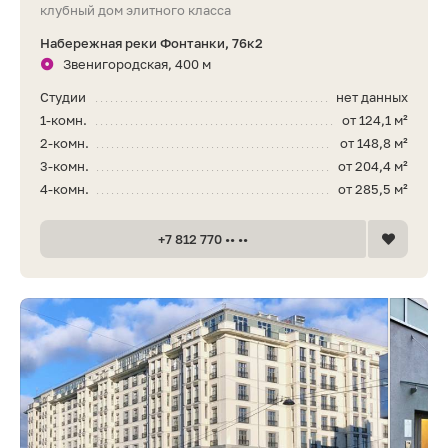
клубный дом элитного класса
Набережная реки Фонтанки, 76к2
Звенигородская, 400 м
Студии
нет данных
1-комн.
от 124,1 м²
2-комн.
от 148,8 м²
3-комн.
от 204,4 м²
4-комн.
от 285,5 м²
+7 812 770 •• ••