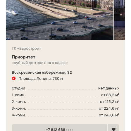
ГК «Еврострой»
Приоритет
клубный дом элитного класса
Воскресенская набережная, 32
Площадь Ленина, 730 м
Студии
нет данных
1-комн.
от 88,2 м²
2-комн.
от 115,2 м²
3-комн.
от 224,6 м²
4-комн.
от 243,6 м²
+7 812 668 •• ••