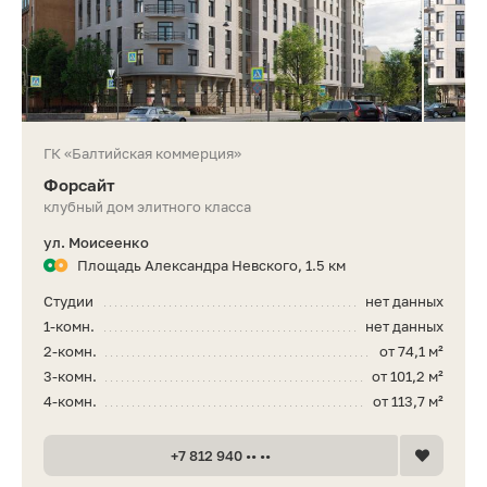
ГК «Балтийская коммерция»
Форсайт
клубный дом элитного класса
ул. Моисеенко
Площадь Александра Невского, 1.5 км
Студии
нет данных
1-комн.
нет данных
2-комн.
от 74,1 м²
3-комн.
от 101,2 м²
4-комн.
от 113,7 м²
+7 812 940 •• ••