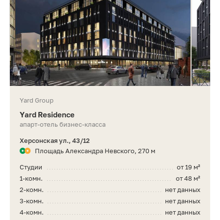
Yard Group
Yard Residence
апарт-отель бизнес-класса
Херсонская ул., 43/12
Площадь Александра Невского, 270 м
Студии
от 19 м²
1-комн.
от 48 м²
2-комн.
нет данных
3-комн.
нет данных
4-комн.
нет данных