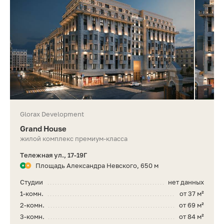
Glorax Development
Grand House
жилой комплекс премиум-класса
Тележная ул., 17-19Г
Площадь Александра Невского, 650 м
Студии
нет данных
1-комн.
от 37 м²
2-комн.
от 69 м²
3-комн.
от 84 м²