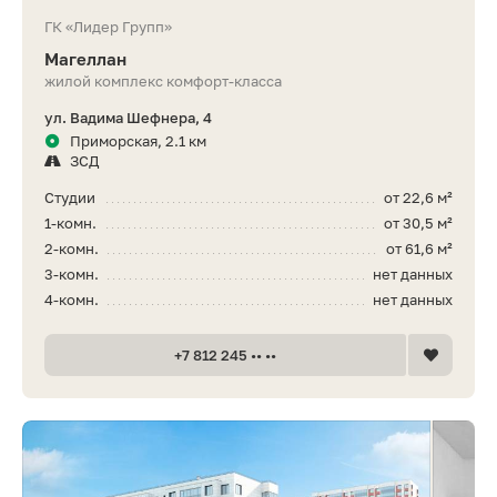
ГК «Лидер Групп»
Магеллан
жилой комплекс комфорт-класса
ул. Вадима Шефнера, 4
Приморская, 2.1 км
ЗСД
Студии
от 22,6 м²
1-комн.
от 30,5 м²
2-комн.
от 61,6 м²
3-комн.
нет данных
4-комн.
нет данных
+7 812 245 •• ••