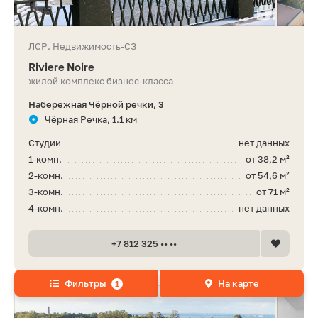
ЛСР. Недвижимость-СЗ
Riviere Noire
жилой комплекс бизнес-класса
Набережная Чёрной речки, 3
Чёрная Речка, 1.1 км
Студии
нет данных
1-комн.
от 38,2 м²
2-комн.
от 54,6 м²
3-комн.
от 71 м²
4-комн.
нет данных
+7 812 325 •• ••
Фильтры
На карте
1