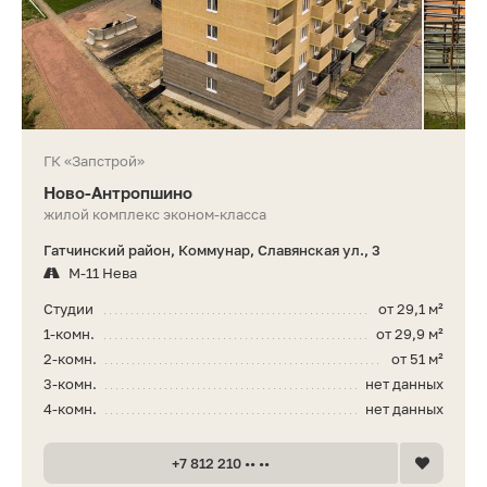
ГК «Запстрой»
Ново-Антропшино
жилой комплекс эконом-класса
Гатчинский район, Коммунар, Славянская ул., 3
М-11 Нева
Студии
от 29,1 м²
1-комн.
от 29,9 м²
2-комн.
от 51 м²
3-комн.
нет данных
4-комн.
нет данных
+7 812 210 •• ••