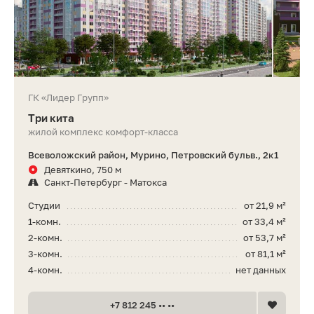
ГК «Лидер Групп»
Три кита
жилой комплекс комфорт-класса
Всеволожский район, Мурино, Петровский бульв., 2к1
Девяткино, 750 м
Санкт-Петербург - Матокса
Студии
от 21,9 м²
1-комн.
от 33,4 м²
2-комн.
от 53,7 м²
3-комн.
от 81,1 м²
4-комн.
нет данных
+7 812 245 •• ••