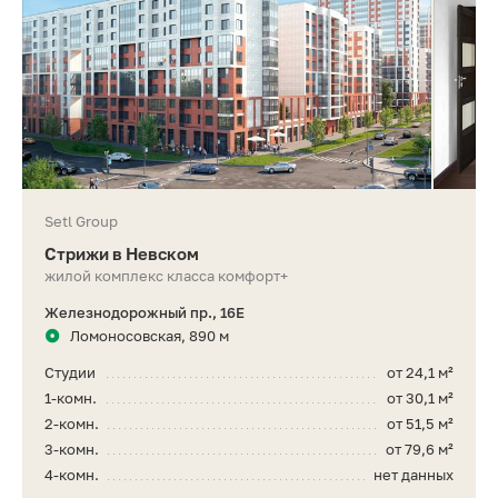
Setl Group
Стрижи в Невском
жилой комплекс класса комфорт+
Железнодорожный пр., 16Е
Ломоносовская, 890 м
Студии
от 24,1 м²
1-комн.
от 30,1 м²
2-комн.
от 51,5 м²
3-комн.
от 79,6 м²
4-комн.
нет данных