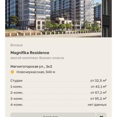
Bonava
Magnifika Residence
жилой комплекс бизнес-класса
Магнитогорская ул., 3к2
Новочеркасская, 840 м
Студии
от 32,5 м²
1-комн.
от 43,1 м²
2-комн.
от 67,2 м²
3-комн.
от 95,2 м²
4-комн.
нет данных