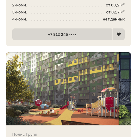
2-комн.
от 63,2 м²
3-комн.
от 82,7 м²
4-комн.
нет данных
+7 812 245 •• ••
Полис Групп