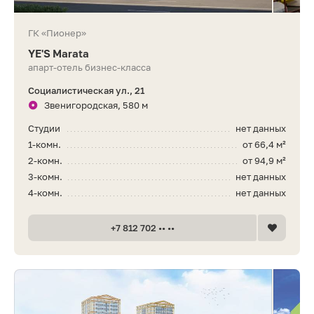
ГК «Пионер»
YE'S Marata
апарт-отель бизнес-класса
Социалистическая ул., 21
Звенигородская, 580 м
Студии
нет данных
1-комн.
от 66,4 м²
2-комн.
от 94,9 м²
3-комн.
нет данных
4-комн.
нет данных
+7 812 702 •• ••