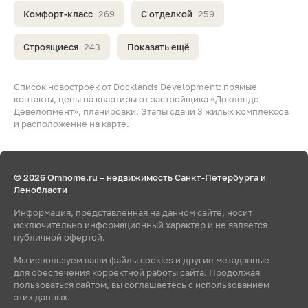
Комфорт-класс
269
С отделкой
259
Строящиеся
243
Показать ещё
Список новостроек от Docklands Development: прямые
контакты, цены на квартиры от застройщика «Доклендс
Девелопмент», планировки. Этапы сдачи 3 жилых комплексов
и расположение на карте.
© 2026 Omhome.ru – недвижимость Санкт-Петербурга и
Ленобласти
Информация, представленная на данном сайте, носит
исключительно информационный характер и не является
публичной офертой.
Мы используем ваши файлы cookies и другие метаданные
для обеспечения корректной работы сайта. Продолжая
пользоваться сайтом, вы соглашаетесь с использованием
этих данных.