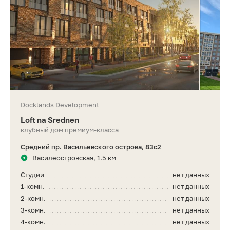
Docklands Development
Loft na Srednen
клубный дом премиум-класса
Средний пр. Васильевского острова, 83с2
Василеостровская, 1.5 км
Студии
нет данных
1-комн.
нет данных
2-комн.
нет данных
3-комн.
нет данных
4-комн.
нет данных