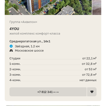
Группа «Аквилон»
4YOU
жилой комплекс комфорт-класса
Среднерогатская ул., 14к1
Звёздная, 1.2 км
Московское шоссе
Студии
от 22,1 м²
1-комн.
от 32,8 м²
2-комн.
от 53 м²
3-комн.
от 72,8 м²
4-комн.
нет данных
+7 812 341 •• ••