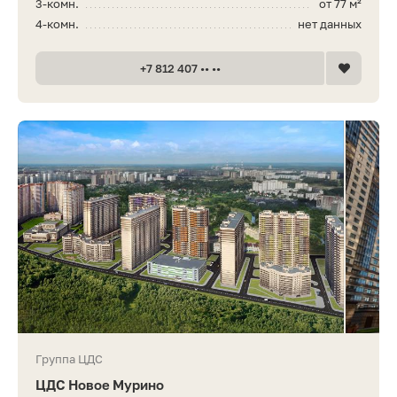
3-комн.
от 77 м²
4-комн.
нет данных
+7 812 407 •• ••
Группа ЦДС
ЦДС Новое Мурино