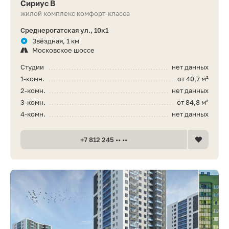
Сириус В
жилой комплекс комфорт-класса
Среднерогатская ул., 10к1
Звёздная, 1 км
Московское шоссе
Студии
нет данных
1-комн.
от 40,7 м²
2-комн.
нет данных
3-комн.
от 84,8 м²
4-комн.
нет данных
+7 812 245 •• ••