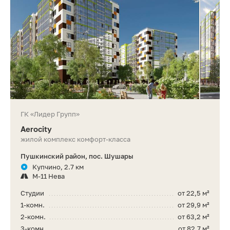
ГК «Лидер Групп»
Aerocity
жилой комплекс комфорт-класса
Пушкинский район, пос. Шушары
Купчино, 2.7 км
М-11 Нева
Студии
от 22,5 м²
1-комн.
от 29,9 м²
2-комн.
от 63,2 м²
3-комн.
от 82,7 м²