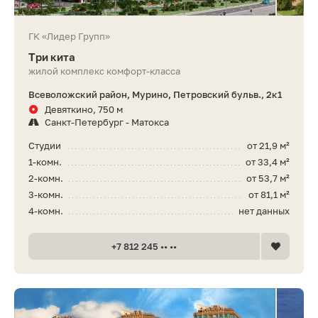
ГК «Лидер Групп»
Три кита
жилой комплекс комфорт-класса
Всеволожский район, Мурино, Петровский бульв., 2к1
Девяткино, 750 м
Санкт-Петербург - Матокса
Студии
от 21,9 м²
1-комн.
от 33,4 м²
2-комн.
от 53,7 м²
3-комн.
от 81,1 м²
4-комн.
нет данных
+7 812 245 •• ••