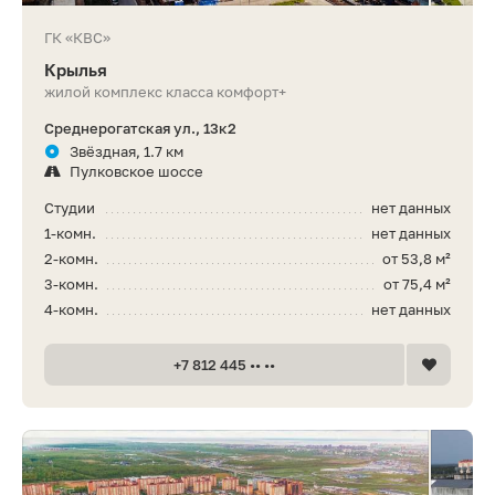
ГК «КВС»
Крылья
жилой комплекс класса комфорт+
Среднерогатская ул., 13к2
Звёздная, 1.7 км
Пулковское шоссе
Студии
нет данных
1-комн.
нет данных
2-комн.
от 53,8 м²
3-комн.
от 75,4 м²
4-комн.
нет данных
+7 812 445 •• ••