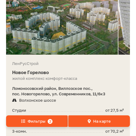
ЛенРусСтрой
Новое Горелово
жилой комплекс комфорт-класса
Ломоносовский район, Виллозское пос.,
пос. Новогорелово, ул. Современников, 11/6к3
Волхонское шоссе
Студии
от 27,5 м²
1-комн.
от 33 м²
Фильтры
На карте
2
2-комн.
от 51 м²
3-комн.
от 70,2 м²