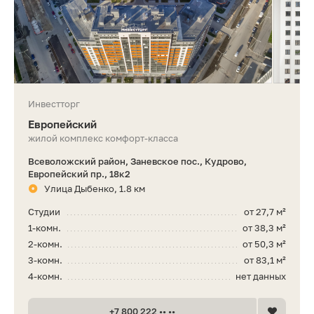
Инвестторг
Европейский
жилой комплекс комфорт-класса
Всеволожский район, Заневское пос., Кудрово,
Европейский пр., 18к2
Улица Дыбенко, 1.8 км
Студии
от 27,7 м²
1-комн.
от 38,3 м²
2-комн.
от 50,3 м²
3-комн.
от 83,1 м²
4-комн.
нет данных
+7 800 222 •• ••