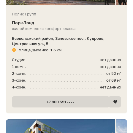
Полис Групп
ПаркЛэнд
жилой комплекс комфорт-класса
Всеволожский район, Заневское пос., Кудрово,
Центральная ул., 5
Улица Дыбенко, 1.6 км
Студии
нет данных
1-комн.
нет данных
2-комн.
от 52 м²
3-комн.
от 69 м²
4-комн.
нет данных
+7 800 551 •• ••