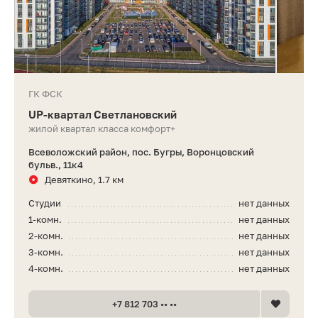
ГК ФСК
UP-квартал Светлановский
жилой квартал класса комфорт+
Всеволожский район, пос. Бугры, Воронцовский
бульв., 11к4
Девяткино, 1.7 км
Студии
нет данных
1-комн.
нет данных
2-комн.
нет данных
3-комн.
нет данных
4-комн.
нет данных
+7 812 703 •• ••