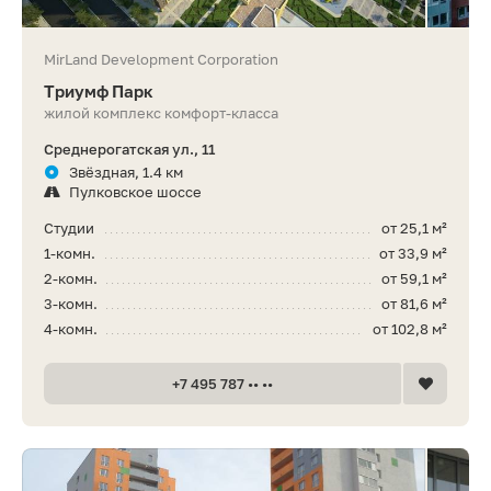
MirLand Development Corporation
Триумф Парк
жилой комплекс комфорт-класса
Среднерогатская ул., 11
Звёздная, 1.4 км
Пулковское шоссе
Студии
от 25,1 м²
1-комн.
от 33,9 м²
2-комн.
от 59,1 м²
3-комн.
от 81,6 м²
4-комн.
от 102,8 м²
+7 495 787 •• ••