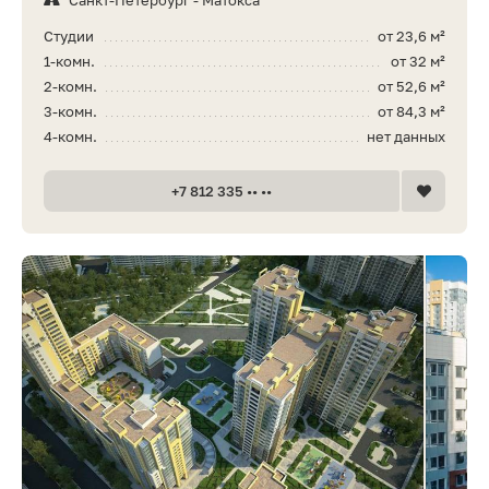
Санкт-Петербург - Матокса
Студии
от 23,6 м²
1-комн.
от 32 м²
2-комн.
от 52,6 м²
3-комн.
от 84,3 м²
4-комн.
нет данных
+7 812 335 •• ••