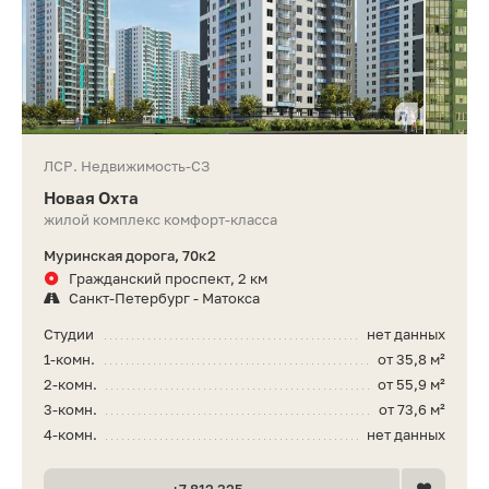
ЛСР. Недвижимость-СЗ
Новая Охта
жилой комплекс комфорт-класса
Муринская дорога, 70к2
Гражданский проспект, 2 км
Санкт-Петербург - Матокса
Студии
нет данных
1-комн.
от 35,8 м²
2-комн.
от 55,9 м²
3-комн.
от 73,6 м²
4-комн.
нет данных
+7 812 325 •• ••