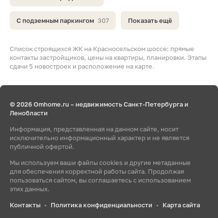
С подземным паркингом
307
Показать ещё
Список строящихся ЖК на Красносельском шоссе: прямые
контакты застройщиков, цены на квартиры, планировки. Этапы
сдачи 5 новостроек и расположение на карте.
© 2026 Omhome.ru – недвижимость Санкт-Петербурга и
Ленобласти
Информация, представленная на данном сайте, носит
исключительно информационный характер и не является
публичной офертой.
Мы используем ваши файлы cookies и другие метаданные
для обеспечения корректной работы сайта. Продолжая
пользоваться сайтом, вы соглашаетесь с использованием
этих данных.
Контакты
Политика конфиденциальности
Карта сайта
•
•