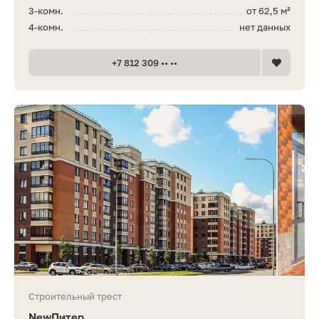
3-комн.
от 62,5 м²
4-комн.
нет данных
+7 812 309 •• ••
Строительный трест
NewПитер