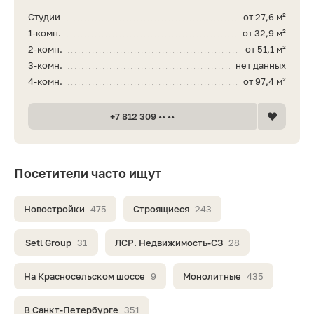
Студии
от 27,6 м²
1-комн.
от 32,9 м²
2-комн.
от 51,1 м²
3-комн.
нет данных
4-комн.
от 97,4 м²
+7 812 309 •• ••
Посетители часто ищут
Новостройки
475
Строящиеся
243
Setl Group
31
ЛСР. Недвижимость-СЗ
28
На Красносельском шоссе
9
Монолитные
435
В Санкт-Петербурге
351