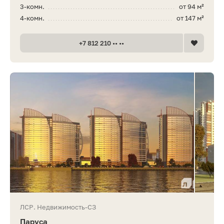
3-комн.
от 94 м²
4-комн.
от 147 м²
+7 812 210 •• ••
ЛСР. Недвижимость-СЗ
Паруса