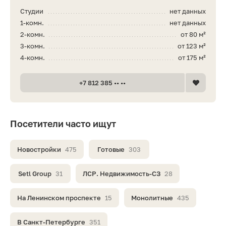
Студии
нет данных
1-комн.
нет данных
2-комн.
от 80 м²
3-комн.
от 123 м²
4-комн.
от 175 м²
+7 812 385 •• ••
Посетители часто ищут
Новостройки
475
Готовые
303
Setl Group
31
ЛСР. Недвижимость-СЗ
28
На Ленинском проспекте
15
Монолитные
435
В Санкт-Петербурге
351