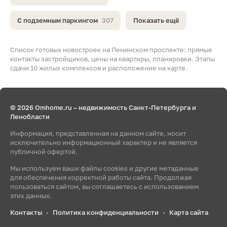
С подземным паркингом
307
Показать ещё
Список готовых новостроек на Ленинском проспекте: прямые
контакты застройщиков, цены на квартиры, планировки. Этапы
сдачи 10 жилых комплексов и расположение на карте.
© 2026 Omhome.ru – недвижимость Санкт-Петербурга и
Ленобласти
Информация, представленная на данном сайте, носит
исключительно информационный характер и не является
публичной офертой.
Мы используем ваши файлы cookies и другие метаданные
для обеспечения корректной работы сайта. Продолжая
пользоваться сайтом, вы соглашаетесь с использованием
этих данных.
Контакты
Политика конфиденциальности
Карта сайта
•
•