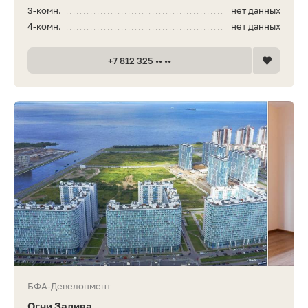
3-комн.
нет данных
4-комн.
нет данных
+7 812 325 •• ••
БФА-Девелопмент
Огни Залива