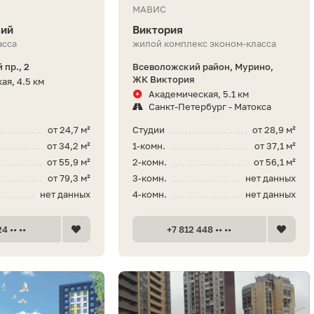
МАВИС
кий
Виктория
асса
жилой комплекс эконом-класса
 пр., 2
Всеволожский район, Мурино,
ЖК Виктория
ая, 4.5 км
Академическая, 5.1 км
Санкт-Петербург - Матокса
от 24,7 м²
Студии
от 28,9 м²
от 34,2 м²
1-комн.
от 37,1 м²
от 55,9 м²
2-комн.
от 56,1 м²
от 79,3 м²
3-комн.
нет данных
нет данных
4-комн.
нет данных
4 •• ••
+7 812 448 •• ••