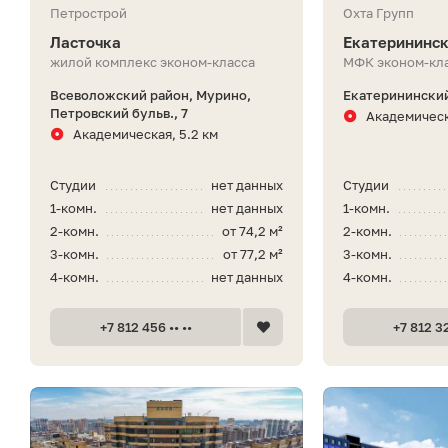
Петрострой
Охта Групп
Ласточка
Екатерининс
жилой комплекс эконом-класса
МФК эконом-кл
Всеволожский район, Мурино,
Екатерининский
Петровский бульв., 7
Академическ
Академическая, 5.2 км
Студии
нет данных
Студии
1-комн.
нет данных
1-комн.
2-комн.
от 74,2 м²
2-комн.
3-комн.
от 77,2 м²
3-комн.
4-комн.
нет данных
4-комн.
+7 812 456 •• ••
+7 812 32