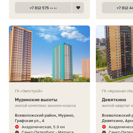
+7 812 575 •• ••
+7 812 44
ГК «Запстрой»
ГК «Арсенал-Н
Муринские высоты
Девяткино
жилой комплекс эконом-класса
жилой квартал 
Всеволожский район, Мурино,
Всеволожский р
Графская ул., 4
Девяткино, Арсе
Академическая, 5.9 км
Академическ
Санкт-Петербург - Матокса
Санкт-Петер