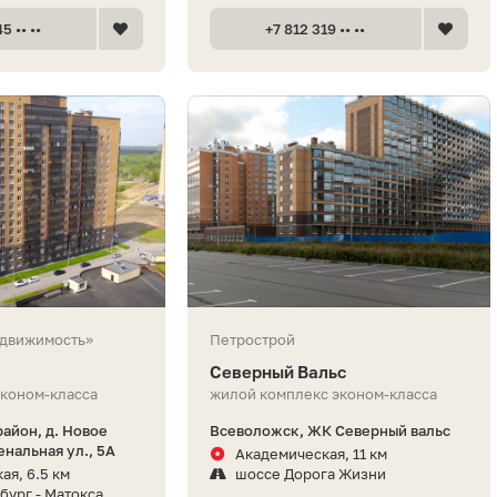
5 •• ••
+7 812 319 •• ••
едвижимость»
Петрострой
Северный Вальс
эконом-класса
жилой комплекс эконом-класса
айон, д. Новое
Всеволожск, ЖК Северный вальс
нальная ул., 5А
Академическая, 11 км
ая, 6.5 км
шоссе Дорога Жизни
бург - Матокса