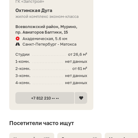
ГК «Запстрой»
Охтинская Дуга
жилой комплекс эконом-класса
Всеволожский район, Мурино,
пр. Авиаторов Балтики, 15
Академическая, 5.6 км
Санкт-Петербург - Матокса
Студии
от 26,6 м²
1-комн.
нет данных
2-комн.
от 61 м²
3-комн.
нет данных
4-комн.
нет данных
+7 812 210 •• ••
Посетители часто ищут