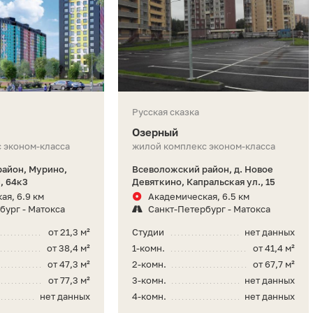
Русская сказка
Озерный
 эконом-класса
жилой комплекс эконом-класса
айон, Мурино,
Всеволожский район, д. Новое
и, 64к3
Девяткино, Капральская ул., 15
ая, 6.9 км
Академическая, 6.5 км
бург - Матокса
Санкт-Петербург - Матокса
от 21,3 м²
Студии
нет данных
от 38,4 м²
1-комн.
от 41,4 м²
от 47,3 м²
2-комн.
от 67,7 м²
от 77,3 м²
3-комн.
нет данных
нет данных
4-комн.
нет данных