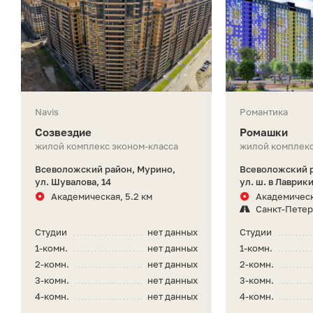
Navis
Романтика
Созвездие
Ромашки
жилой комплекс эконом-класса
жилой комплекс
Всеволожский район, Мурино,
Всеволожский р
ул. Шувалова, 14
ул. ш. в Лаврик
Академическая, 5.2 км
Академическ
Санкт-Петер
Студии
нет данных
Студии
1-комн.
нет данных
1-комн.
2-комн.
нет данных
2-комн.
3-комн.
нет данных
3-комн.
4-комн.
нет данных
4-комн.