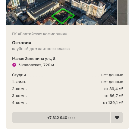
ГК «Балтийская коммерция»
Октавия
клубный дом элитного класса
Малая Зеленина ул., 8
Чкаловская, 720 м
Студии
нет данных
1-комн.
нет данных
2-комн.
от 89,4 м²
3-комн.
от 86,7 м²
4-комн.
от 139,1 м²
+7 812 940 •• ••