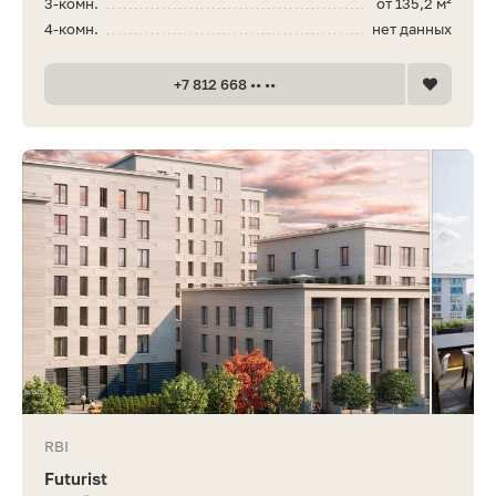
3-комн.
от 135,2 м²
4-комн.
нет данных
+7 812 668 •• ••
RBI
Futurist