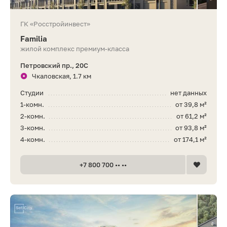
ГК «Росстройинвест»
Familia
жилой комплекс премиум-класса
Петровский пр., 20С
Чкаловская, 1.7 км
Студии
нет данных
1-комн.
от 39,8 м²
2-комн.
от 61,2 м²
3-комн.
от 93,8 м²
4-комн.
от 174,1 м²
+7 800 700 •• ••