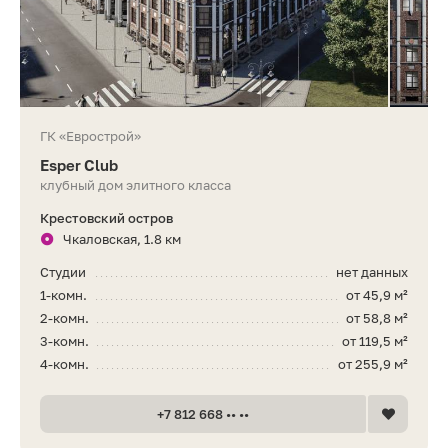
ГК «Еврострой»
Esper Club
клубный дом элитного класса
Крестовский остров
Чкаловская, 1.8 км
Студии
нет данных
1-комн.
от 45,9 м²
2-комн.
от 58,8 м²
3-комн.
от 119,5 м²
4-комн.
от 255,9 м²
+7 812 668 •• ••