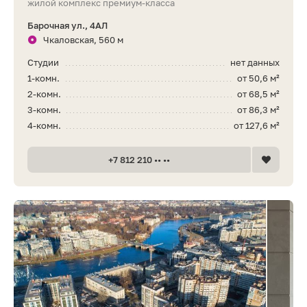
жилой комплекс премиум-класса
Барочная ул., 4АЛ
Чкаловская, 560 м
Студии
нет данных
1-комн.
от 50,6 м²
2-комн.
от 68,5 м²
3-комн.
от 86,3 м²
4-комн.
от 127,6 м²
+7 812 210 •• ••