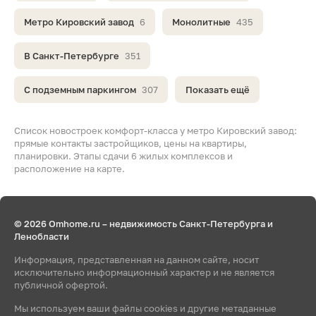
Метро Кировский завод
6
Монолитные
435
В Санкт-Петербурге
351
С подземным паркингом
307
Показать ещё
Список новостроек комфорт-класса у метро Кировский завод:
прямые контакты застройщиков, цены на квартиры,
планировки. Этапы сдачи 6 жилых комплексов и
расположение на карте.
© 2026 Omhome.ru – недвижимость Санкт-Петербурга и
Ленобласти
Информация, представленная на данном сайте, носит
исключительно информационный характер и не является
публичной офертой.
Мы используем ваши файлы cookies и другие метаданные