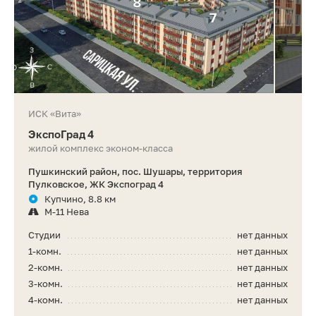
ИСК «Вита»
ЭкспоГрад 4
жилой комплекс эконом-класса
Пушкинский район, пос. Шушары, территория
Пулковское, ЖК Экспоград 4
Купчино, 8.8 км
М-11 Нева
Студии
нет данных
1-комн.
нет данных
2-комн.
нет данных
3-комн.
нет данных
4-комн.
нет данных