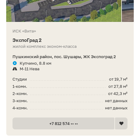
ИСК «Вита»
ЭкспоГрад 2
жилой комплекс эконом-класса
Пушкинский район, пос. Шушары, ЖК Экспоград 2
Купчино, 8.8 км
М-11 Нева
Студии
от 19,7 м²
1-комн.
от 27,8 м²
2-комн.
от 42,3 м²
3-комн.
нет данных
4-комн.
нет данных
+7 812 574 •• ••