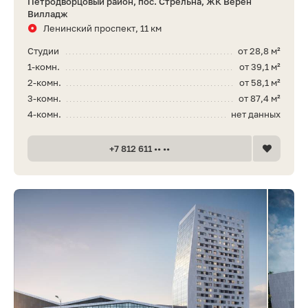
Петродворцовый район, пос. Стрельна, ЖК Верен
Вилладж
Ленинский проспект, 11 км
Студии
от 28,8 м²
1-комн.
от 39,1 м²
2-комн.
от 58,1 м²
3-комн.
от 87,4 м²
4-комн.
нет данных
+7 812 611 •• ••