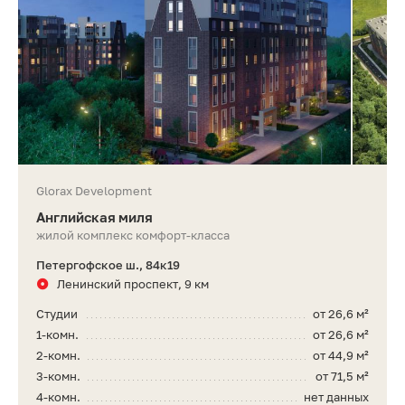
Glorax Development
Английская миля
жилой комплекс комфорт-класса
Петергофское ш., 84к19
Ленинский проспект, 9 км
Студии
от 26,6 м²
1-комн.
от 26,6 м²
2-комн.
от 44,9 м²
3-комн.
от 71,5 м²
4-комн.
нет данных