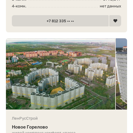
4-комн.
нет данных
+7 812 335 •• ••
ЛенРусСтрой
Новое Горелово
жилой комплекс комфорт-класса