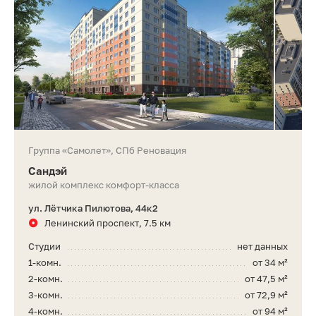
Группа «Самолет», СПб Реновация
Сандэй
жилой комплекс комфорт-класса
ул. Лётчика Пилютова, 44к2
Ленинский проспект, 7.5 км
Студии
нет данных
1-комн.
от 34 м²
2-комн.
от 47,5 м²
3-комн.
от 72,9 м²
4-комн.
от 94 м²