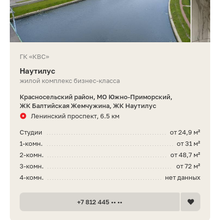
ГК «КВС»
Наутилус
жилой комплекс бизнес-класса
Красносельский район, МО Южно-Приморский,
ЖК Балтийская Жемчужина, ЖК Наутилус
Ленинский проспект, 6.5 км
Студии
от 24,9 м²
1-комн.
от 31 м²
2-комн.
от 48,7 м²
3-комн.
от 72 м²
4-комн.
нет данных
+7 812 445 •• ••