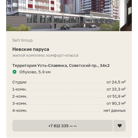
Setl Group
Невские паруса
жилой комплекс комфорт-класса
Территория Усть-Славянка, Советский пр., 34к2
Обухово, 5.9 км
Студии
от 24,5 м²
1-комн.
от 33,3 м²
2-комн.
от 51,9 м²
3-комн.
от 90,3 м²
4-комн.
нет данных
+7 812 335 •• ••