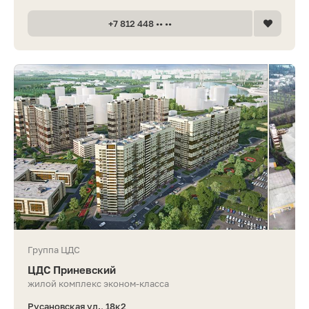
+7 812 448 •• ••
Группа ЦДС
ЦДС Приневский
жилой комплекс эконом-класса
Русановская ул., 18к2