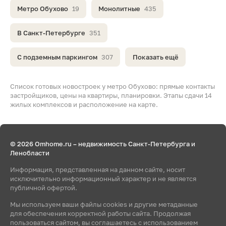
Метро Обухово
19
Монолитные
435
В Санкт-Петербурге
351
С подземным паркингом
307
Показать ещё
Список готовых новостроек у метро Обухово: прямые контакты
застройщиков, цены на квартиры, планировки. Этапы сдачи 14
жилых комплексов и расположение на карте.
© 2026 Omhome.ru – недвижимость Санкт-Петербурга и
Ленобласти
Информация, представленная на данном сайте, носит
исключительно информационный характер и не является
публичной офертой.
Мы используем ваши файлы cookies и другие метаданные
для обеспечения корректной работы сайта. Продолжая
пользоваться сайтом, вы соглашаетесь с использованием