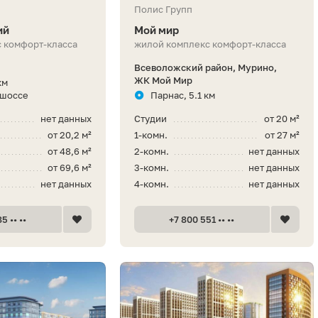
Полис Групп
ий
Мой мир
 комфорт-класса
жилой комплекс комфорт-класса
Всеволожский район, Мурино,
ЖК Мой Мир
км
 шоссе
Парнас, 5.1 км
нет данных
Студии
от 20 м²
от 20,2 м²
1-комн.
от 27 м²
от 48,6 м²
2-комн.
нет данных
от 69,6 м²
3-комн.
нет данных
нет данных
4-комн.
нет данных
5 •• ••
+7 800 551 •• ••