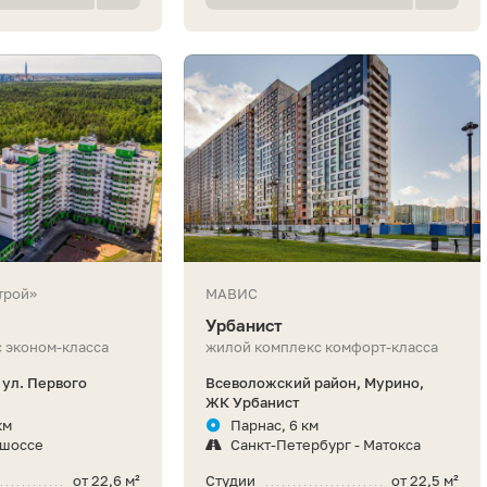
трой»
МАВИС
Урбанист
 эконом-класса
жилой комплекс комфорт-класса
 ул. Первого
Всеволожский район, Мурино,
ЖК Урбанист
км
Парнас, 6 км
 шоссе
Санкт-Петербург - Матокса
от 22,6 м²
Студии
от 22,5 м²