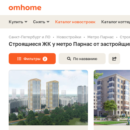
Купить
Снять
Каталог новостроек
Каталог котт
Санкт-Петербург и ЛО
Новостройки
Метро Парнас
Строя
Строящиеся ЖК у метро Парнас от застройщи
Фильтры
По названию
2