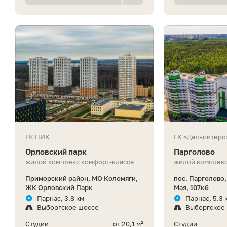
ГК ПИК
ГК «Дальпитерс
Орловский парк
Парголово
жилой комплекс комфорт-класса
жилой комплекс
Приморский район, МО Коломяги,
пос. Парголово,
ЖК Орловский Парк
Мая, 107к6
Парнас, 3.8 км
Парнас, 5.3 
Выборгское шоссе
Выборгское
Студии
от 20,1 м²
Студии