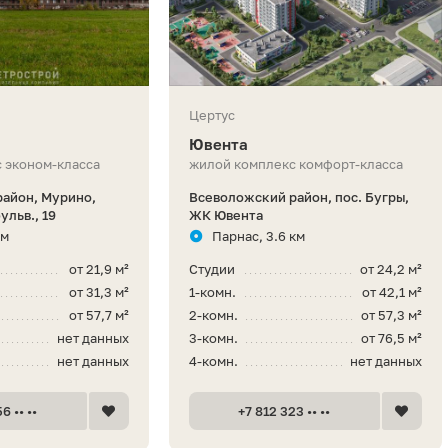
Цертус
Ювента
 эконом-класса
жилой комплекс комфорт-класса
айон, Мурино,
Всеволожский район, пос. Бугры,
ульв., 19
ЖК Ювента
км
Парнас, 3.6 км
от 21,9 м²
Студии
от 24,2 м²
от 31,3 м²
1-комн.
от 42,1 м²
от 57,7 м²
2-комн.
от 57,3 м²
нет данных
3-комн.
от 76,5 м²
нет данных
4-комн.
нет данных
6 •• ••
+7 812 323 •• ••