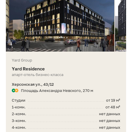
Yard Group
Yard Residence
апарт-отель бизнес-класса
Херсонская ул., 43/12
Площадь Александра Невского, 270 м
Студии
от 19 м²
1-комн.
от 48 м²
2-комн.
нет данных
3-комн.
нет данных
4-комн.
нет данных