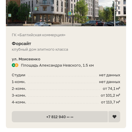
ГК «Балтийская коммерция»
Форсайт
клубный дом элитного класса
ул. Моисеенко
Площадь Александра Невского, 1.5 км
Студии
нет данных
1-комн.
нет данных
2-комн.
от 74,1 м²
3-комн.
от 101,2 м²
4-комн.
от 113,7 м²
+7 812 940 •• ••