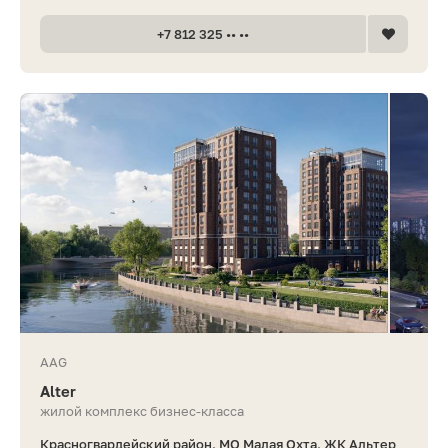
+7 812 325 •• ••
AAG
Alter
жилой комплекс бизнес-класса
Красногвардейский район, МО Малая Охта, ЖК Альтер