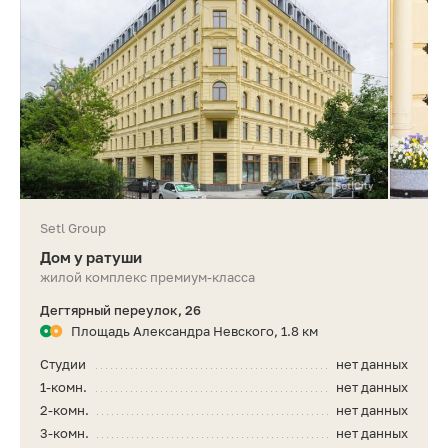
Setl Group
Дом у ратуши
жилой комплекс премиум-класса
Дегтярный переулок, 26
Площадь Александра Невского, 1.8 км
Студии
нет данных
1-комн.
нет данных
2-комн.
нет данных
3-комн.
нет данных