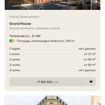
Glorax Development
Grand House
жилой комплекс премиум-класса
Тележная ул., 17-19Г
Площадь Александра Невского, 650 м
Студии
нет данных
1-комн.
от 37 м²
2-комн.
от 69 м²
3-комн.
от 84 м²
4-комн.
нет данных
+7 812 603 •• ••