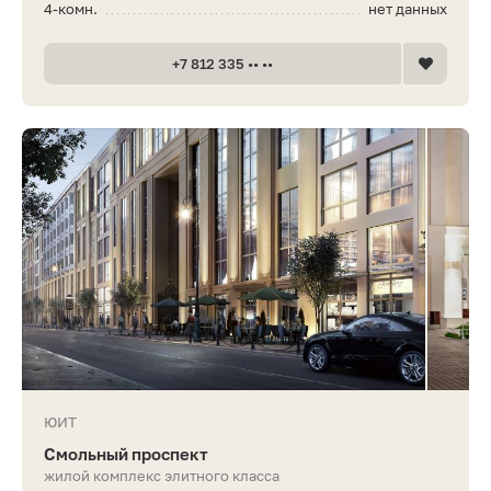
4-комн.
нет данных
+7 812 335 •• ••
ЮИТ
Смольный проспект
жилой комплекс элитного класса