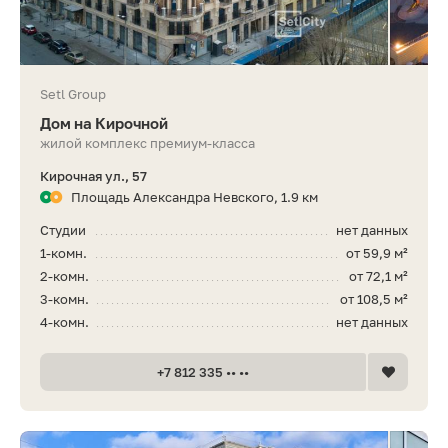
Setl Group
Дом на Кирочной
жилой комплекс премиум-класса
Кирочная ул., 57
Площадь Александра Невского, 1.9 км
Студии
нет данных
1-комн.
от 59,9 м²
2-комн.
от 72,1 м²
3-комн.
от 108,5 м²
4-комн.
нет данных
+7 812 335 •• ••