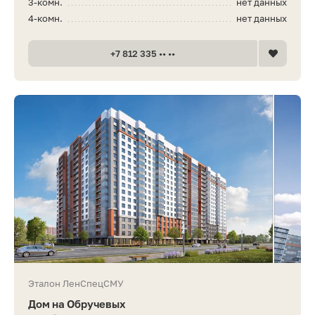
3-комн.
нет данных
4-комн.
нет данных
+7 812 335 •• ••
Эталон ЛенСпецСМУ
Дом на Обручевых