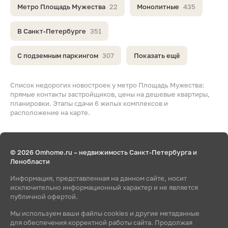
Метро Площадь Мужества
22
Монолитные
435
В Санкт-Петербурге
351
С подземным паркингом
307
Показать ещё
Список недорогих новостроек у метро Площадь Мужества:
прямые контакты застройщиков, цены на дешевые квартиры,
планировки. Этапы сдачи 6 жилых комплексов и
расположение на карте.
© 2026 Omhome.ru – недвижимость Санкт-Петербурга и
Ленобласти
Информация, представленная на данном сайте, носит
исключительно информационный характер и не является
публичной офертой.
Мы используем ваши файлы cookies и другие метаданные
для обеспечения корректной работы сайта. Продолжая