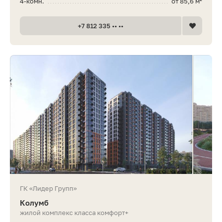
4-комн.
от 85,6 м²
+7 812 335 •• ••
ГК «Лидер Групп»
Колумб
жилой комплекс класса комфорт+