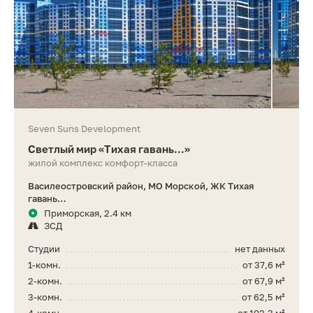
Seven Suns Development
Светлый мир «Тихая гавань...»
жилой комплекс комфорт-класса
Василеостровский район, МО Морской, ЖК Тихая
гавань…
Приморская, 2.4 км
ЗСД
Студии
нет данных
1-комн.
от 37,6 м²
2-комн.
от 67,9 м²
3-комн.
от 62,5 м²