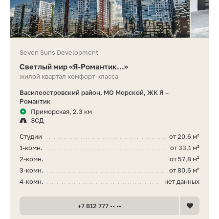
Seven Suns Development
Светлый мир «Я-Романтик...»
жилой квартал комфорт-класса
Василеостровский район, МО Морской, ЖК Я –
Романтик
Приморская, 2.3 км
ЗСД
Студии
от 20,6 м²
1-комн.
от 33,1 м²
2-комн.
от 57,8 м²
3-комн.
от 80,6 м²
4-комн.
нет данных
+7 812 777 •• ••