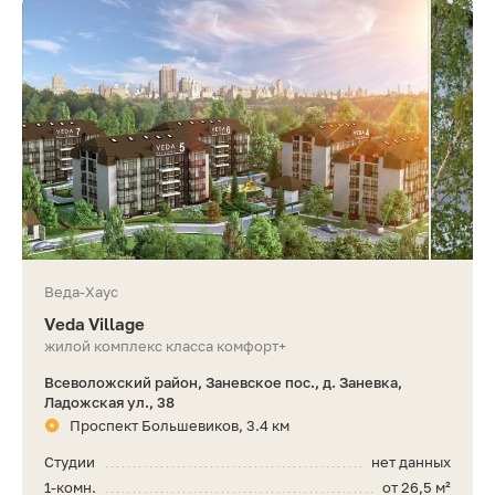
Веда-Хаус
Veda Village
жилой комплекс класса комфорт+
Всеволожский район, Заневское пос., д. Заневка,
Ладожская ул., 38
Проспект Большевиков, 3.4 км
Студии
нет данных
1-комн.
от 26,5 м²