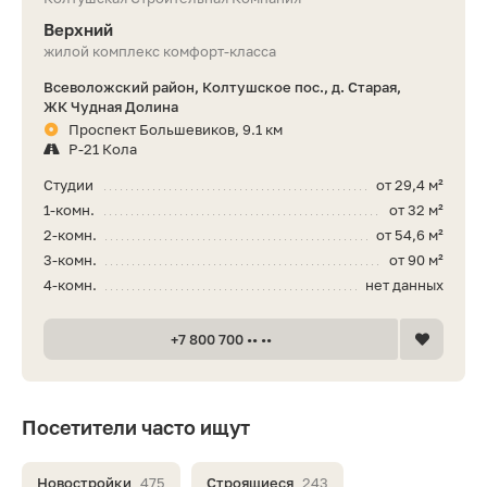
Верхний
жилой комплекс комфорт-класса
Всеволожский район, Колтушское пос., д. Старая,
ЖК Чудная Долина
Проспект Большевиков, 9.1 км
Р-21 Кола
Студии
от 29,4 м²
1-комн.
от 32 м²
2-комн.
от 54,6 м²
3-комн.
от 90 м²
4-комн.
нет данных
+7 800 700 •• ••
Посетители часто ищут
Новостройки
475
Строящиеся
243