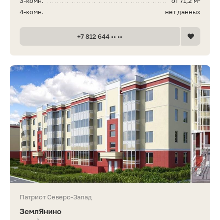
3-комн.
от 71,2 м²
4-комн.
нет данных
+7 812 644 •• ••
Патриот Северо-Запад
ЗемлЯнино