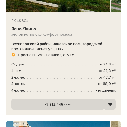
ГК «КВС»
Ясно.Янино
жилой комплекс комфорт-класса
Всеволожский район, Заневское пос., городской
пос. Янино-1, Ясная ул., 11к2
Проспект Большевиков, 8.5 км
Студии
от 21,3 м²
1-комн.
от 31,3 м²
2-комн.
от 47,7 м²
3-комн.
от 68,9 м²
4-комн.
нет данных
+7 812 445 •• ••