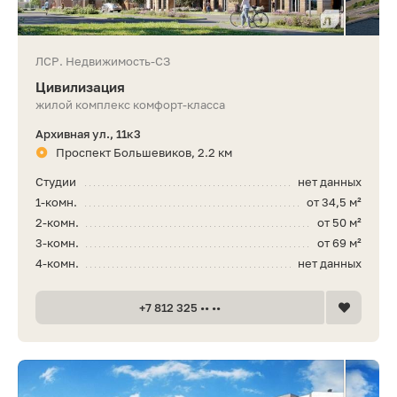
ЛСР. Недвижимость-СЗ
Цивилизация
жилой комплекс комфорт-класса
Архивная ул., 11к3
Проспект Большевиков, 2.2 км
Студии
нет данных
1-комн.
от 34,5 м²
2-комн.
от 50 м²
3-комн.
от 69 м²
4-комн.
нет данных
+7 812 325 •• ••