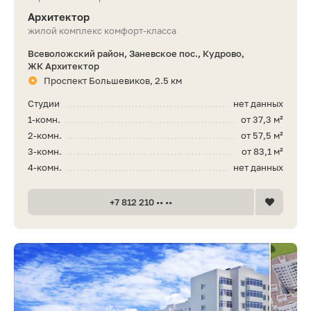
Архитектор
жилой комплекс комфорт-класса
Всеволожский район, Заневское пос., Кудрово,
ЖК Архитектор
Проспект Большевиков, 2.5 км
Студии
нет данных
1-комн.
от 37,3 м²
2-комн.
от 57,5 м²
3-комн.
от 83,1 м²
4-комн.
нет данных
+7 812 210 •• ••