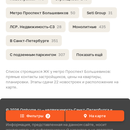
Метро Проспект Большевиков
50
Setl Group
31
ЛСР. Недвижимость-СЗ
28
Монолитные
435
В Санкт-Петербурге
351
С подземным паркингом
307
Показать ещё
Список строящихся ЖК у метро Проспект Большевиков:
прямые контакты застройщиков, цены на квартиры,
планировки. Этапы сдачи 22 новостроек и расположение на
карте.
© 2026 Omhome.ru – недвижимость Санкт-Петербурга и
Ленобласти
Фильтры
На карте
2
Информация, представленная на данном сайте, носит
исключительно информационный характер и не является