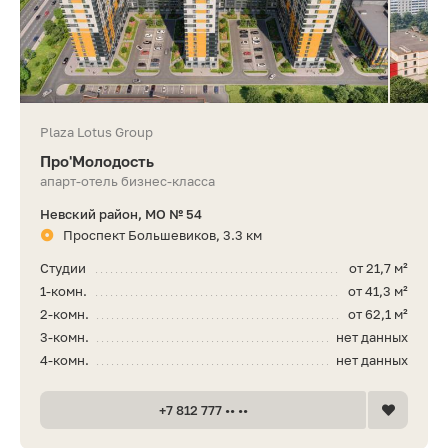
Plaza Lotus Group
Про'Молодость
апарт-отель бизнес-класса
Невский район, МО № 54
Проспект Большевиков, 3.3 км
Студии
от 21,7 м²
1-комн.
от 41,3 м²
2-комн.
от 62,1 м²
3-комн.
нет данных
4-комн.
нет данных
+7 812 777 •• ••