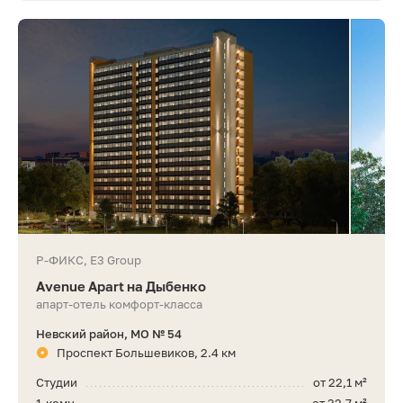
Р-ФИКС, E3 Group
Avenue Apart на Дыбенко
апарт-отель комфорт-класса
Невский район, МО № 54
Проспект Большевиков, 2.4 км
Студии
от 22,1 м²
1-комн.
от 32,7 м²