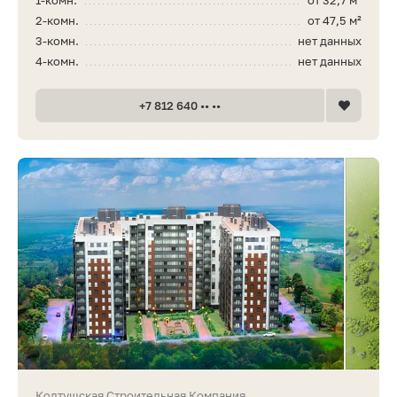
2-комн.
от 47,5 м²
3-комн.
нет данных
4-комн.
нет данных
+7 812 640 •• ••
Колтушская Строительная Компания