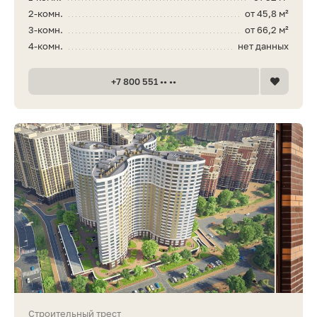
2-комн.
от 45,8 м²
3-комн.
от 66,2 м²
4-комн.
нет данных
+7 800 551 •• ••
Строительный трест