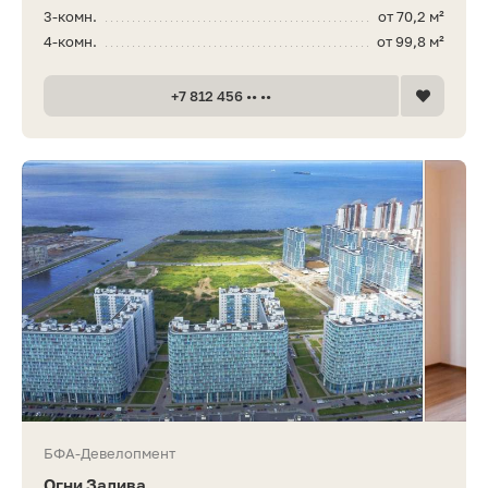
3-комн.
от 70,2 м²
4-комн.
от 99,8 м²
+7 812 456 •• ••
БФА-Девелопмент
Огни Залива