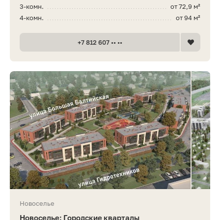
3-комн.
от 72,9 м²
4-комн.
от 94 м²
+7 812 607 •• ••
Новоселье
Новоселье: Городские кварталы