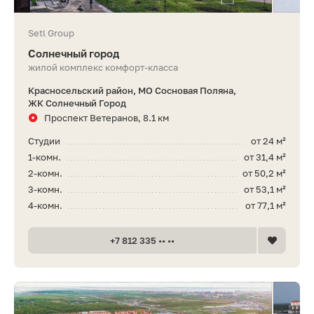
Setl Group
Солнечный город
жилой комплекс комфорт-класса
Красносельский район, МО Сосновая Поляна,
ЖК Солнечный Город
Проспект Ветеранов, 8.1 км
Студии
от 24 м²
1-комн.
от 31,4 м²
2-комн.
от 50,2 м²
3-комн.
от 53,1 м²
4-комн.
от 77,1 м²
+7 812 335 •• ••