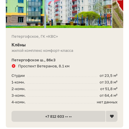
Петергофское, ГК «КВС»
Клёны
жилой комплекс комфорт-класса
Петергофское ш., 86к3
Проспект Ветеранов, 8.1 км
Студии
от 23,5 м²
1-комн.
от 33,8 м²
2-комн.
от 51,8 м²
3-комн.
от 64,4 м²
4-комн.
нет данных
+7 812 603 •• ••