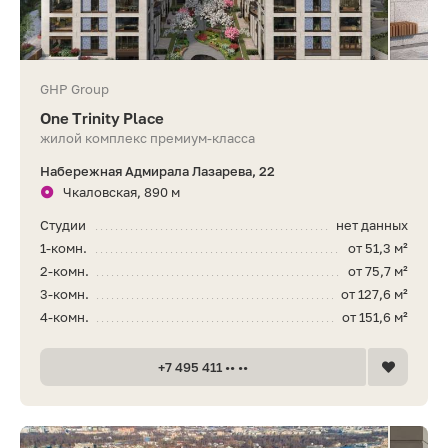
GHP Group
One Trinity Place
жилой комплекс премиум-класса
Набережная Адмирала Лазарева, 22
Чкаловская, 890 м
Студии
нет данных
1-комн.
от 51,3 м²
2-комн.
от 75,7 м²
3-комн.
от 127,6 м²
4-комн.
от 151,6 м²
+7 495 411 •• ••