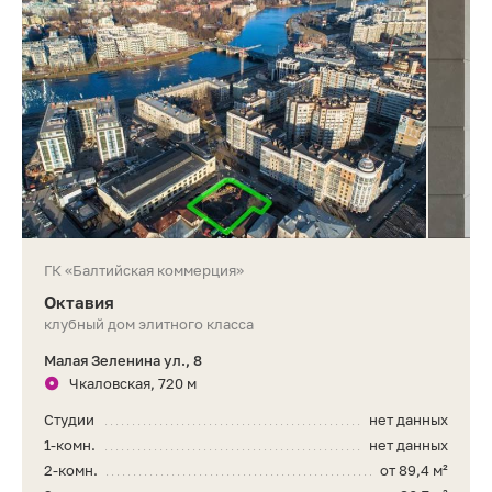
ГК «Балтийская коммерция»
Октавия
клубный дом элитного класса
Малая Зеленина ул., 8
Чкаловская, 720 м
Студии
нет данных
1-комн.
нет данных
2-комн.
от 89,4 м²