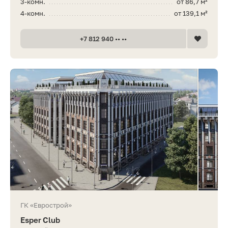
3-комн.
от 86,7 м²
4-комн.
от 139,1 м²
+7 812 940 •• ••
ГК «Еврострой»
Esper Club