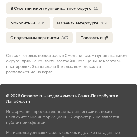
В Смольнинском муниципальном округе
11
Монолитные
435
В Санкт-Петербурге
351
С подземным паркингом
307
Показать ещё
Список готовых новостроек в Смольнинском муниципальном
округе: прямые контакты застройщиков, цены на квартиры,
планировки. Этапы сдачи 9 жилых комплексов и
расположение на карте.
© 2026 Omhome.ru – недвижимость Санкт-Петербурга и
Ленобласти
Информация, представленная на данном сайте, носит
исключительно информационный характер и не является
публичной офертой.
Мы используем ваши файлы cookies и другие метаданные