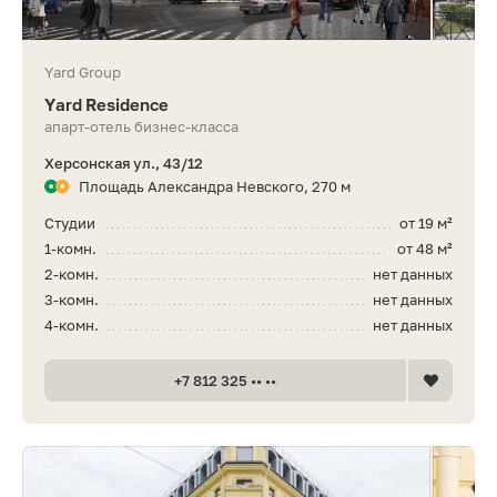
Yard Group
Yard Residence
апарт-отель бизнес-класса
Херсонская ул., 43/12
Площадь Александра Невского, 270 м
Студии
от 19 м²
1-комн.
от 48 м²
2-комн.
нет данных
3-комн.
нет данных
4-комн.
нет данных
+7 812 325 •• ••