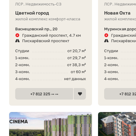
ЛСР. Недвижимость-СЗ
ЛСР. Недвижим
Цветной город
Новая Охта
жилой комплекс комфорт-класса
жилой комплекс
Васнецовский пр., 20
Муринская доро
Гражданский проспект, 4.7 км
Гражданский
Пискарёвский проспект
Пискарёвски
Студии
от 20,7 м²
Студии
1-комн.
от 29,7 м²
1-комн.
2-комн.
от 38,3 м²
2-комн.
3-комн.
от 60 м²
3-комн.
4-комн.
нет данных
4-комн.
+7 812 325 •• ••
+7 812 32