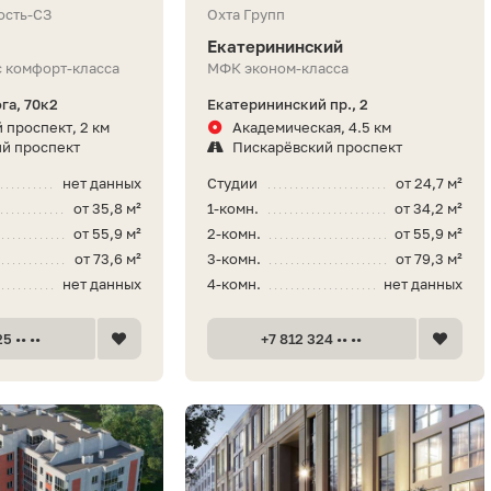
ость-СЗ
Охта Групп
Екатерининский
 комфорт-класса
МФК эконом-класса
га, 70к2
Екатерининский пр., 2
 проспект, 2 км
Академическая, 4.5 км
й проспект
Пискарёвский проспект
нет данных
Студии
от 24,7 м²
от 35,8 м²
1-комн.
от 34,2 м²
от 55,9 м²
2-комн.
от 55,9 м²
от 73,6 м²
3-комн.
от 79,3 м²
нет данных
4-комн.
нет данных
5 •• ••
+7 812 324 •• ••