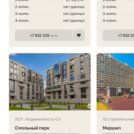
2-комн.
нет данных
2-комн.
3-комн.
нет данных
3-комн.
4-комн.
нет данных
4-комн.
+7 812 335 •• ••
+7 812 21
ЛСР. Недвижимость-СЗ
Л1 строительна
Смольный парк
Маршал
жилой комплекс элитного класса
жилой комплекс