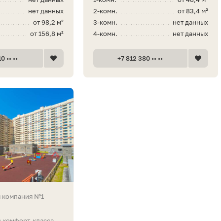
нет данных
2-комн.
от 83,4 м²
от 98,2 м²
3-комн.
нет данных
от 156,8 м²
4-комн.
нет данных
0 •• ••
+7 812 380 •• ••
я компания №1
 комфорт-класса