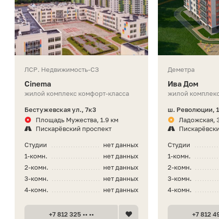
ЛСР. Недвижимость-СЗ
Деметра
Cinema
Ива Дом
жилой комплекс комфорт-класса
жилой комплекс
Бестужевская ул., 7к3
ш. Революции, 
Площадь Мужества, 1.9 км
Ладожская, 
Пискарёвский проспект
Пискарёвски
Студии
нет данных
Студии
1-комн.
нет данных
1-комн.
2-комн.
нет данных
2-комн.
3-комн.
нет данных
3-комн.
4-комн.
нет данных
4-комн.
+7 812 325 •• ••
+7 812 49