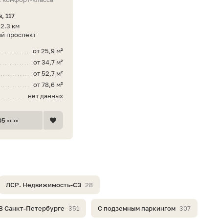
, 117
2.3 км
й проспект
от 25,9 м²
от 34,7 м²
от 52,7 м²
от 78,6 м²
нет данных
5 •• ••
ЛСР. Недвижимость-СЗ
28
В Санкт-Петербурге
351
С подземным паркингом
307