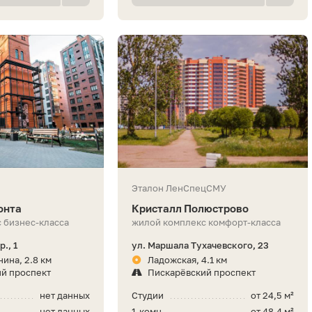
Эталон ЛенСпецСМУ
онта
Кристалл Полюстрово
 бизнес-класса
жилой комплекс комфорт-класса
., 1
ул. Маршала Тухачевского, 23
ина, 2.8 км
Ладожская, 4.1 км
й проспект
Пискарёвский проспект
нет данных
Студии
от 24,5 м²
нет данных
1-комн.
от 48,4 м²