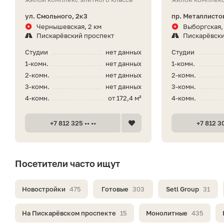
ул. Смольного, 2к3
пр. Металлистов
Чернышевская, 2 км
Выборгская, 
Пискарёвский проспект
Пискарёвски
Студии
нет данных
Студии
1-комн.
нет данных
1-комн.
2-комн.
нет данных
2-комн.
3-комн.
нет данных
3-комн.
4-комн.
от 172,4 м²
4-комн.
+7 812 325 •• ••
+7 812 30
Посетители часто ищут
Новостройки
475
Готовые
303
Setl Group
31
На Пискарёвском проспекте
15
Монолитные
435