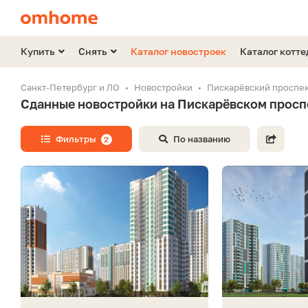
Купить
Снять
Каталог новостроек
Каталог котт
Санкт-Петербург и ЛО
Новостройки
Пискарёвский проспе
Сданные новостройки на Пискарёвском просп
Фильтры
По названию
2