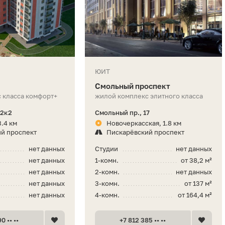
ЮИТ
Смольный проспект
 класса комфорт+
жилой комплекс элитного класса
12к2
Смольный пр., 17
3.4 км
Новочеркасская, 1.8 км
й проспект
Пискарёвский проспект
нет данных
Студии
нет данных
нет данных
1-комн.
от 38,2 м²
нет данных
2-комн.
нет данных
нет данных
3-комн.
от 137 м²
нет данных
4-комн.
от 164,4 м²
0 •• ••
+7 812 385 •• ••