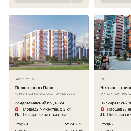
Setl Group
RBI
Полюстрово Парк
Четыре гориз
жилой комплекс эконом-класса
жилой комплекс
Кондратьевский пр., 68к4
Пискарёвский пр
Площадь Мужества, 2.2 км
Площадь Лен
Пискарёвский проспект
Пискарёвски
Студии
от 24,2 м²
Студии
1-комн.
от 34,5 м²
1-комн.