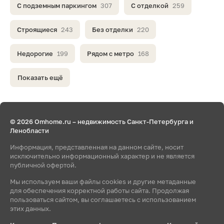
С подземным паркингом
307
С отделкой
259
Строящиеся
243
Без отделки
220
Недорогие
199
Рядом с метро
168
Показать ещё
© 2026 Omhome.ru – недвижимость Санкт-Петербурга и
Ленобласти
Информация, представленная на данном сайте, носит
исключительно информационный характер и не является
публичной офертой.
Мы используем ваши файлы cookies и другие метаданные
для обеспечения корректной работы сайта. Продолжая
пользоваться сайтом, вы соглашаетесь с использованием
этих данных.