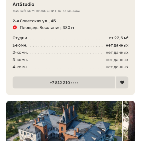
ArtStudio
жилой комплекс элитного класса
2-я Советская ул., 4Б
Площадь Восстания, 380 м
Студии
от 22,6 м²
1-комн.
нет данных
2-комн.
нет данных
3-комн.
нет данных
4-комн.
нет данных
+7 812 210 •• ••