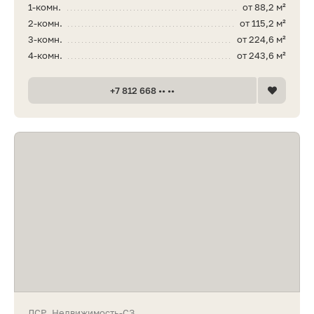
1-комн.
от 88,2 м²
2-комн.
от 115,2 м²
3-комн.
от 224,6 м²
4-комн.
от 243,6 м²
+7 812 668 •• ••
ЛСР. Недвижимость-СЗ