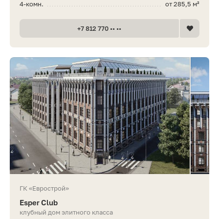
4-комн.
от 285,5 м²
+7 812 770 •• ••
ГК «Еврострой»
Esper Club
клубный дом элитного класса