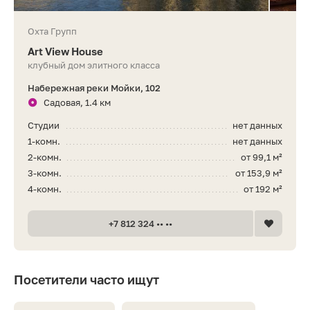
Охта Групп
Art View House
клубный дом элитного класса
Набережная реки Мойки, 102
Садовая, 1.4 км
Студии
нет данных
1-комн.
нет данных
2-комн.
от 99,1 м²
3-комн.
от 153,9 м²
4-комн.
от 192 м²
+7 812 324 •• ••
Посетители часто ищут