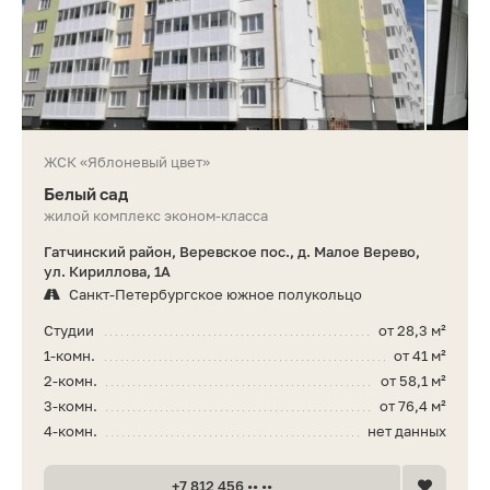
ЖСК «Яблоневый цвет»
Белый сад
жилой комплекс эконом-класса
Гатчинский район, Веревское пос., д. Малое Верево,
ул. Кириллова, 1А
Санкт-Петербургское южное полукольцо
Студии
от 28,3 м²
1-комн.
от 41 м²
2-комн.
от 58,1 м²
3-комн.
от 76,4 м²
4-комн.
нет данных
+7 812 456 •• ••