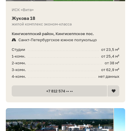
ИСК «Вита»
Жукова 18
жилой комплекс эконом-класса
Кингисеппский район, Кингисеппское пос.
Санкт-Петербургское южное полукольцо
Студии
от 23,5 м²
1-комн.
от 25,4 м²
2-комн.
от 38 м²
3-комн.
от 62,9 м²
4-комн.
нет данных
+7 812 574 •• ••