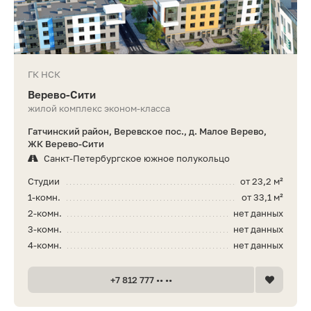
ГК НСК
Верево-Сити
жилой комплекс эконом-класса
Гатчинский район, Веревское пос., д. Малое Верево,
ЖК Верево-Сити
Санкт-Петербургское южное полукольцо
Студии
от 23,2 м²
1-комн.
от 33,1 м²
2-комн.
нет данных
3-комн.
нет данных
4-комн.
нет данных
+7 812 777 •• ••