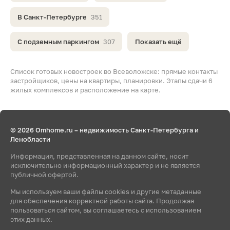
В Санкт-Петербурге
351
С подземным паркингом
307
Показать ещё
Список готовых новостроек во Всеволожске: прямые контакты
застройщиков, цены на квартиры, планировки. Этапы сдачи 6
жилых комплексов и расположение на карте.
© 2026 Omhome.ru – недвижимость Санкт-Петербурга и
Ленобласти
Информация, представленная на данном сайте, носит
исключительно информационный характер и не является
публичной офертой.
Мы используем ваши файлы cookies и другие метаданные
для обеспечения корректной работы сайта. Продолжая
пользоваться сайтом, вы соглашаетесь с использованием
этих данных.