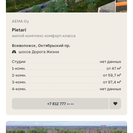
AEMA Oy
Pietari
жилой комплекс комфорт-класса
Всеволожск, Октябрьский пр.
шоссе Дорога Жизни
Студии
нет данных
1-комн.
от 47 м²
2-комн.
от 59,7 м²
3-комн.
от 97,4 м²
4-комн.
нет данных
+7 812 777 •• ••