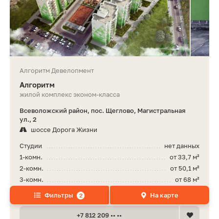
Алгоритм Девелопмент
Алгоритм
жилой комплекс эконом-класса
Всеволожский район, пос. Щеглово, Магистральная
ул., 2
шоссе Дорога Жизни
Студии
нет данных
1-комн.
от 33,7 м²
2-комн.
от 50,1 м²
3-комн.
от 68 м²
4-комн.
нет данных
Фильтры
На карте
2
+7 812 209 •• ••