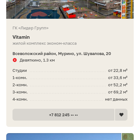
ГК «Лидер Групп»
Vitamin
жилой комплекс эконом-класса
Всеволожский район, Мурино, ул. Шувалова, 20
Девяткино, 1.3 км
Студии
от 22,8 м²
1-комн.
от 33,6 м²
2-комн.
от 52,2 м²
3-комн.
от 69,2 м²
4-комн.
нет данных
+7 812 245 •• ••