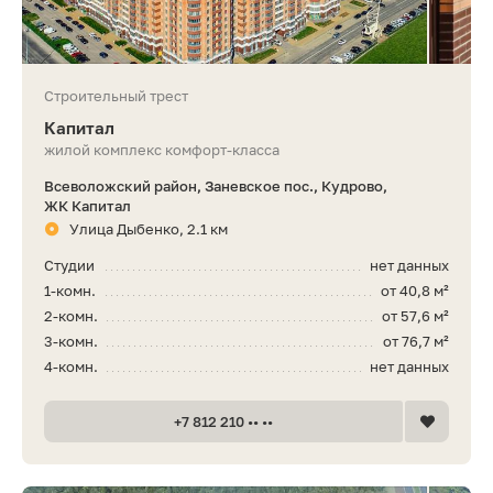
Строительный трест
Капитал
жилой комплекс комфорт-класса
Всеволожский район, Заневское пос., Кудрово,
ЖК Капитал
Улица Дыбенко, 2.1 км
Студии
нет данных
1-комн.
от 40,8 м²
2-комн.
от 57,6 м²
3-комн.
от 76,7 м²
4-комн.
нет данных
+7 812 210 •• ••