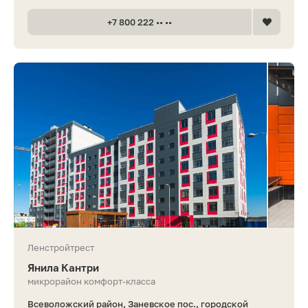
+7 800 222 •• ••
Ленстройтрест
Янила Кантри
микрорайон комфорт-класса
Всеволожский район, Заневское пос., городской