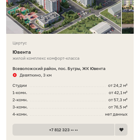
Цертус
Ювента
жилой комплекс комфорт-класса
Всеволожский район, пос. Бугры, ЖК Ювента
Девяткино, 3 км
Студии
от 24,2 м²
1-комн.
от 42,1 м²
2-комн.
от 57,3 м²
3-комн.
от 76,5 м²
4-комн.
нет данных
+7 812 323 •• ••