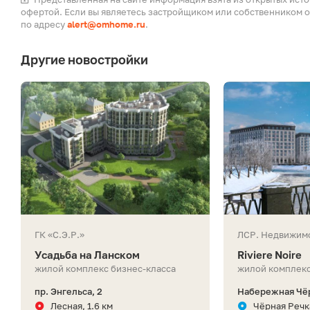
офертой. Если вы являетесь застройщиком или собственником о
по адресу
alert@omhome.ru
.
Другие новостройки
ГК «С.Э.Р.»
ЛСР. Недвижим
Усадьба на Ланском
Riviere Noire
жилой комплекс бизнес-класса
жилой комплекс
пр. Энгельса, 2
Набережная Чёр
Лесная, 1.6 км
Чёрная Речка