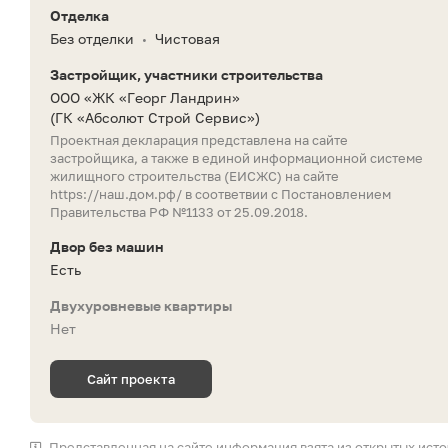
Отделка
Без отделки
Чистовая
•
Застройщик, участники строительства
ООО «ЖК «Георг Ландрин»
(ГК «Абсолют Строй Сервис»)
Проектная декларация представлена на сайте
застройщика, а также в единой информационной системе
жилищного строительства (ЕИСЖС) на сайте
https://наш.дом.рф/
в соответвии с Постановлением
Правительства РФ №1133 от 25.09.2018.
Двор без машин
Есть
Двухуровневые квартиры
Нет
Сайт проекта
Представленная на сайте информация взята из открытых ист