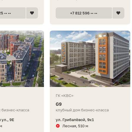
5 •• ••
+7 812 596 •• ••
ГК «КВС»
G9
 бизнес-класса
клубный дом бизнес-класса
ул., 9Е
ул. Грибалёвой, 9к1
 м
Лесная, 510 м