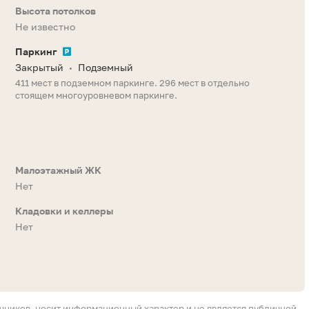
Высота потолков
Не известно
Паркинг
Закрытый
Подземный
•
411 мест в подземном паркинге. 296 мест в отдельно
стоящем многоуровневом паркинге.
Малоэтажный ЖК
Нет
Кладовки и келлеры
Нет
очников, носит информационный характер и не является публичной