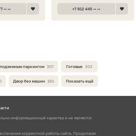
7 •• ••
+7 812 445 •• ••
 подземным паркингом
307
Готовые
303
0
Двор без машин
180
Показать ещё
ласти
ельно информационный характер и не является
беспечения корректной работы сайта. Продолжая