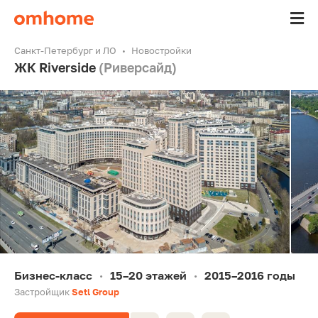
Санкт-Петербург и ЛО
Новостройки
ЖК Riverside
(Риверсайд)
Бизнес-класс
15–20 этажей
2015–2016 годы
•
•
Застройщик
Setl Group