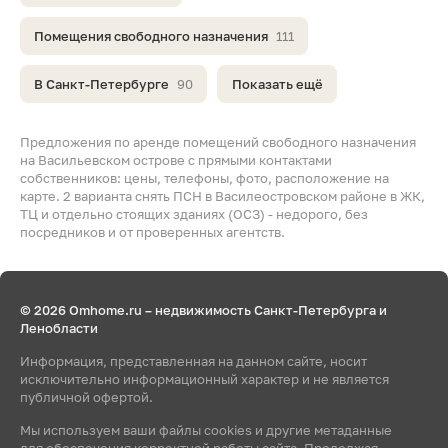
Помещения свободного назначения
111
В Санкт-Петербурге
90
Показать ещё
Предложения по аренде помещений свободного назначения
на Васильевском острове с прямыми контактами
собственников: цены, телефоны, фото, расположение на
карте. 2 варианта снять ПСН в Василеостровском районе в ЖК,
ТЦ и отдельно стоящих зданиях (ОСЗ) - недорого, без
посредников и от проверенных агентств.
© 2026 Omhome.ru – недвижимость Санкт-Петербурга и
Ленобласти
Информация, представленная на данном сайте, носит
исключительно информационный характер и не является
публичной офертой.
Мы используем ваши файлы cookies и другие метаданные