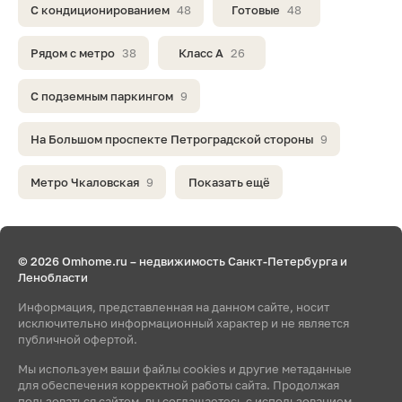
С кондиционированием
48
Готовые
48
Рядом с метро
38
Класс A
26
С подземным паркингом
9
На Большом проспекте Петроградской стороны
9
Метро Чкаловская
9
Показать ещё
© 2026 Omhome.ru – недвижимость Санкт-Петербурга и
Ленобласти
Информация, представленная на данном сайте, носит
исключительно информационный характер и не является
публичной офертой.
Мы используем ваши файлы cookies и другие метаданные
для обеспечения корректной работы сайта. Продолжая
пользоваться сайтом, вы соглашаетесь с использованием