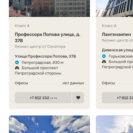
Класс A
Класс A
Профессора Попова улица, д.
Лангензипен
37В
бизнес-центр о
бизнес-центр от Сенатора
Дивенская улица
Улица Профессора Попова, 37В
Горьковская,
Большой пр
Петроградская, 930 м
Петроградской 
Большой проспект
Петроградской стороны
Офисы
нет данных
Офисы
+7 812 332 •• ••
+7 812 33