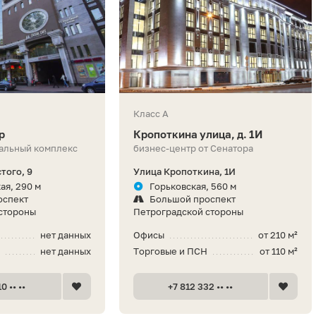
Класс A
р
Кропоткина улица, д. 1И
альный комплекс
бизнес-центр от Сенатора
того, 9
Улица Кропоткина, 1И
ая, 290 м
Горьковская, 560 м
оспект
Большой проспект
стороны
Петроградской стороны
нет данных
Офисы
от 210 м²
Н
нет данных
Торговые и ПСН
от 110 м²
0 •• ••
+7 812 332 •• ••