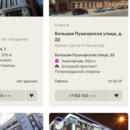
Класс A
Большая Пушкарская улица, д.
т УК «Теорема»
22
бизнес-центр от Сенатора
, 1
 370 м
Большая Пушкарская улица, 22
оспект
Чкаловская, 660 м
стороны
Большой проспект
Петроградской стороны
нет данных
Офисы
от 22 м²
3 •• ••
+7 812 332 •• ••