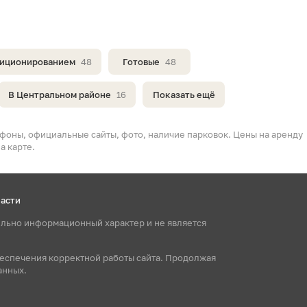
диционированием
48
Готовые
48
В Центральном районе
16
Показать ещё
фоны, официальные сайты, фото, наличие парковок. Цены на аренду
а карте.
ласти
ельно информационный характер и не является
беспечения корректной работы сайта. Продолжая
анных.