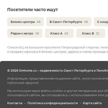
Посетители часто ищут
Бизнес-центры
48
В Санкт-Петербурге
48
С кон
Рядом с метро
38
Класс A
26
Класс B
21
Список БЦ на Большом проспекте Петроградской стороны: теле
и продажу офисов в 9 бизнес-центрах, адреса и схемы проезда н
© 2026 Omhome.ru – недвижимость Санкт-Петербурга и Леноб
Информация, представленная на данном сайте, носит исключит
публичной офертой.
Мы используем ваши файлы cookies и другие метаданные для о
пользоваться сайтом, вы соглашаетесь с использованием этих д
Контакты
Политика конфиденциальности
Карта сайта
•
•