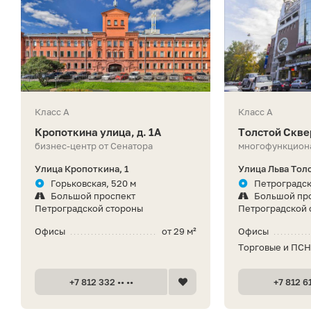
Класс A
Класс A
Кропоткина улица, д. 1A
Толстой Скве
бизнес-центр от Сенатора
многофункцион
Улица Кропоткина, 1
Улица Льва Толс
Горьковская, 520 м
Петроградск
Большой проспект
Большой пр
Петроградской стороны
Петроградской 
Офисы
от 29 м²
Офисы
Торговые и ПС
+7 812 332 •• ••
+7 812 61