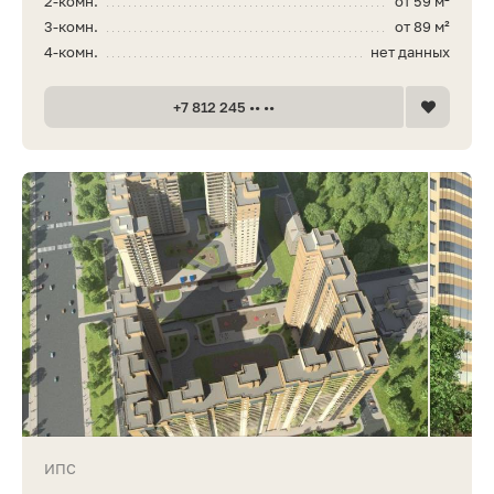
2-комн.
от 59 м²
3-комн.
от 89 м²
4-комн.
нет данных
+7 812 245 •• ••
ИПС