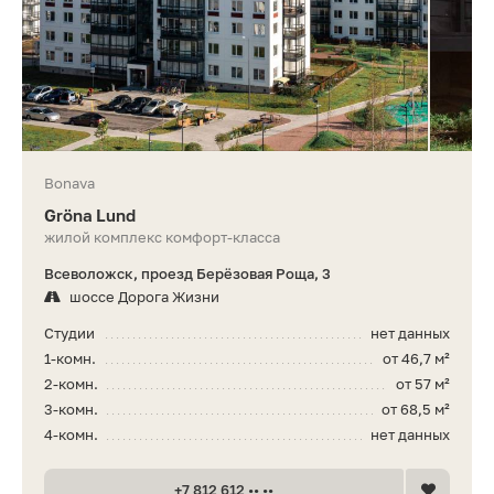
Bonava
Gröna Lund
жилой комплекс комфорт-класса
Всеволожск, проезд Берёзовая Роща, 3
шоссе Дорога Жизни
Студии
нет данных
1-комн.
от 46,7 м²
2-комн.
от 57 м²
3-комн.
от 68,5 м²
4-комн.
нет данных
+7 812 612 •• ••