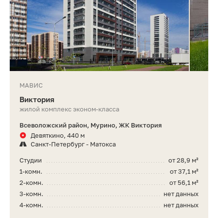
МАВИС
Виктория
жилой комплекс эконом-класса
Всеволожский район, Мурино, ЖК Виктория
Девяткино, 440 м
Санкт-Петербург - Матокса
Студии
от 28,9 м²
1-комн.
от 37,1 м²
2-комн.
от 56,1 м²
3-комн.
нет данных
4-комн.
нет данных