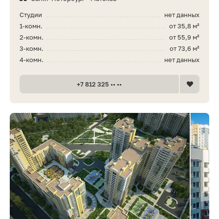
Студии
нет данных
1-комн.
от 35,8 м²
2-комн.
от 55,9 м²
3-комн.
от 73,6 м²
4-комн.
нет данных
+7 812 325 •• ••