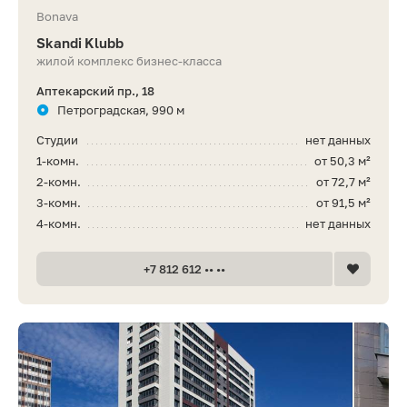
Bonava
Skandi Klubb
жилой комплекс бизнес-класса
Аптекарский пр., 18
Петроградская, 990 м
Студии
нет данных
1-комн.
от 50,3 м²
2-комн.
от 72,7 м²
3-комн.
от 91,5 м²
4-комн.
нет данных
+7 812 612 •• ••