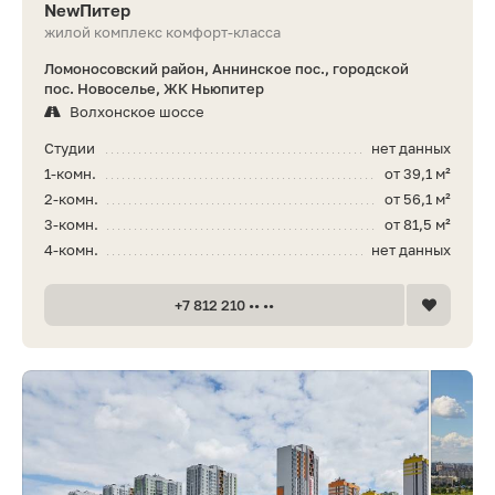
NewПитер
жилой комплекс комфорт-класса
Ломоносовский район, Аннинское пос., городской
пос. Новоселье, ЖК Ньюпитер
Волхонское шоссе
Студии
нет данных
1-комн.
от 39,1 м²
2-комн.
от 56,1 м²
3-комн.
от 81,5 м²
4-комн.
нет данных
+7 812 210 •• ••