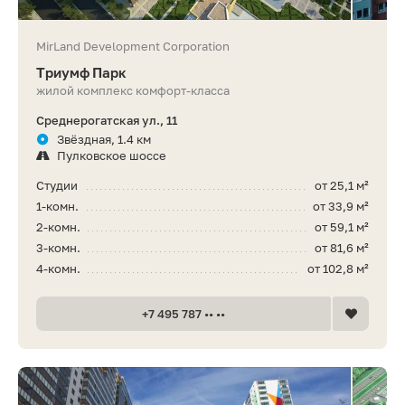
MirLand Development Corporation
Триумф Парк
жилой комплекс комфорт-класса
Среднерогатская ул., 11
Звёздная, 1.4 км
Пулковское шоссе
Студии
от 25,1 м²
1-комн.
от 33,9 м²
2-комн.
от 59,1 м²
3-комн.
от 81,6 м²
4-комн.
от 102,8 м²
+7 495 787 •• ••