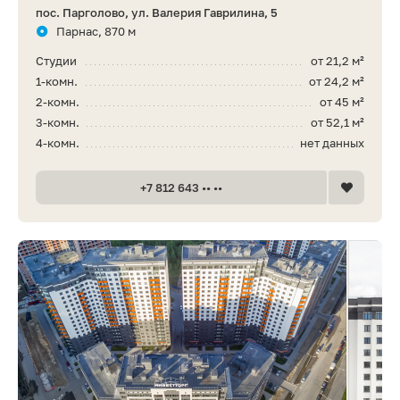
пос. Парголово, ул. Валерия Гаврилина, 5
Парнас, 870 м
Студии
от 21,2 м²
1-комн.
от 24,2 м²
2-комн.
от 45 м²
3-комн.
от 52,1 м²
4-комн.
нет данных
+7 812 643 •• ••