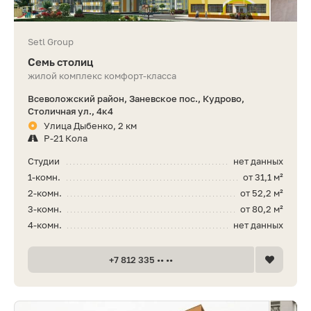
Setl Group
Семь столиц
жилой комплекс комфорт-класса
Всеволожский район, Заневское пос., Кудрово,
Столичная ул., 4к4
Улица Дыбенко, 2 км
Р-21 Кола
Студии
нет данных
1-комн.
от 31,1 м²
2-комн.
от 52,2 м²
3-комн.
от 80,2 м²
4-комн.
нет данных
+7 812 335 •• ••