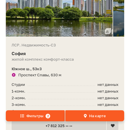
ЛСР. Недвижимость-СЗ
София
жилой комплекс комфорт-класса
Южное ш., 53к3
Проспект Славы, 630 м
Студии
нет данных
1-комн.
нет данных
2-комн.
нет данных
3-комн.
нет данных
4-комн.
нет данных
Фильтры
На карте
2
+7 812 325 •• ••