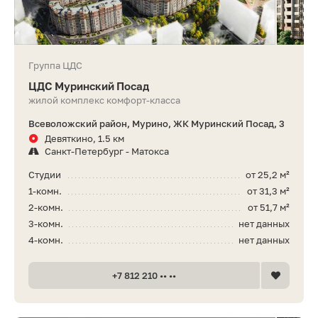
Группа ЦДС
ЦДС Муринский Посад
жилой комплекс комфорт-класса
Всеволожский район, Мурино, ЖК Муринский Посад, 3
Девяткино, 1.5 км
Санкт-Петербург - Матокса
Студии
от 25,2 м²
1-комн.
от 31,3 м²
2-комн.
от 51,7 м²
3-комн.
нет данных
4-комн.
нет данных
+7 812 210 •• ••