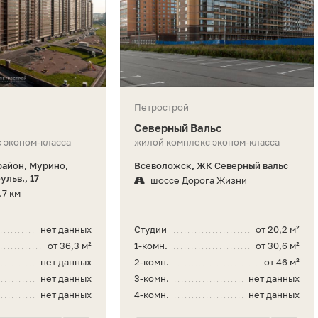
Петрострой
Северный Вальс
 эконом-класса
жилой комплекс эконом-класса
айон, Мурино,
Всеволожск, ЖК Северный вальс
льв., 17
шоссе Дорога Жизни
.7 км
нет данных
Студии
от 20,2 м²
от 36,3 м²
1-комн.
от 30,6 м²
нет данных
2-комн.
от 46 м²
нет данных
3-комн.
нет данных
нет данных
4-комн.
нет данных