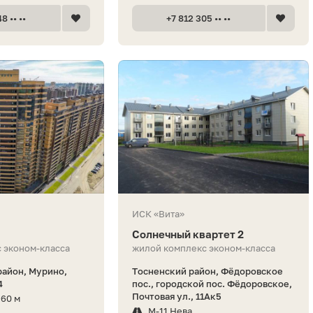
8 •• ••
+7 812 305 •• ••
ИСК «Вита»
Солнечный квартет 2
 эконом-класса
жилой комплекс эконом-класса
айон, Мурино,
Тосненский район, Фёдоровское
4
пос., городской пос. Фёдоровское,
Почтовая ул., 11Ак5
960 м
М-11 Нева