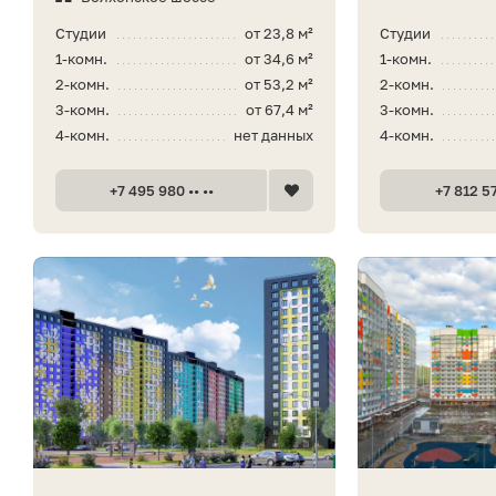
Студии
от 23,8 м²
Студии
1-комн.
от 34,6 м²
1-комн.
2-комн.
от 53,2 м²
2-комн.
3-комн.
от 67,4 м²
3-комн.
4-комн.
нет данных
4-комн.
+7 495 980 •• ••
+7 812 57