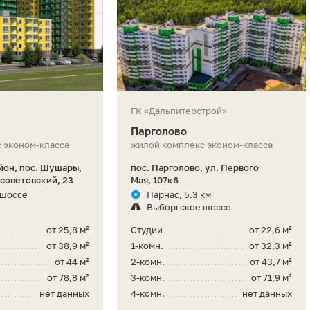
ГК «Дальпитерстрой»
Парголово
 эконом-класса
жилой комплекс эконом-класса
он, пос. Шушары,
пос. Парголово, ул. Первого
советовский, 23
Мая, 107к6
 шоссе
Парнас, 5.3 км
Выборгское шоссе
от 25,8 м²
Студии
от 22,6 м²
от 38,9 м²
1-комн.
от 32,3 м²
от 44 м²
2-комн.
от 43,7 м²
от 78,8 м²
3-комн.
от 71,9 м²
нет данных
4-комн.
нет данных