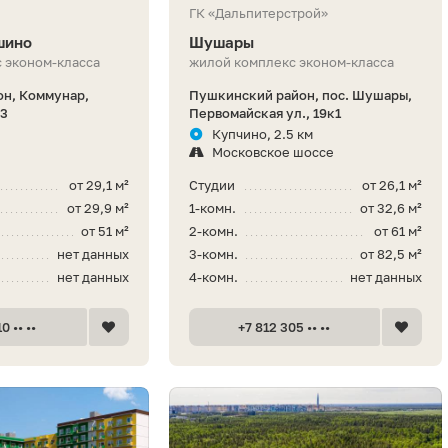
ГК «Дальпитерстрой»
шино
Шушары
 эконом-класса
жилой комплекс эконом-класса
он, Коммунар,
Пушкинский район, пос. Шушары,
 3
Первомайская ул., 19к1
Купчино, 2.5 км
Московское шоссе
от 29,1 м²
Студии
от 26,1 м²
от 29,9 м²
1-комн.
от 32,6 м²
от 51 м²
2-комн.
от 61 м²
нет данных
3-комн.
от 82,5 м²
нет данных
4-комн.
нет данных
0 •• ••
+7 812 305 •• ••