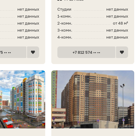
нет данных
Студии
нет данных
нет данных
1-комн.
нет данных
нет данных
2-комн.
от 48 м²
нет данных
3-комн.
нет данных
нет данных
4-комн.
нет данных
5 •• ••
+7 812 574 •• ••