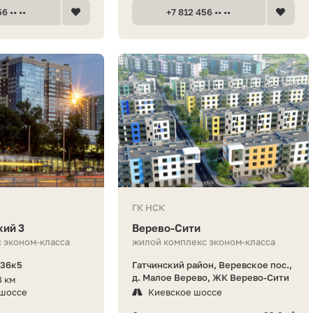
6 •• ••
+7 812 456 •• ••
ГК НСК
кий 3
Верево-Сити
 эконом-класса
жилой комплекс эконом-класса
 36к5
Гатчинский район, Веревское пос.,
д. Малое Верево, ЖК Верево-Сити
8 км
 шоссе
Киевское шоссе