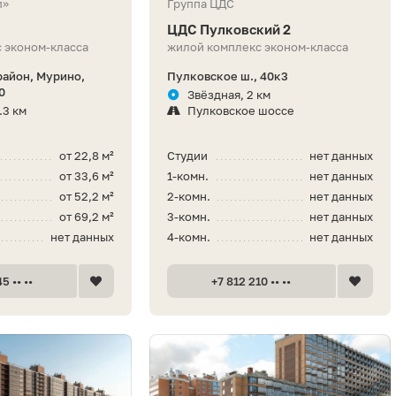
п»
Группа ЦДС
ЦДС Пулковский 2
 эконом-класса
жилой комплекс эконом-класса
айон, Мурино,
Пулковское ш., 40к3
0
Звёздная, 2 км
.3 км
Пулковское шоссе
от 22,8 м²
Студии
нет данных
от 33,6 м²
1-комн.
нет данных
от 52,2 м²
2-комн.
нет данных
от 69,2 м²
3-комн.
нет данных
нет данных
4-комн.
нет данных
5 •• ••
+7 812 210 •• ••