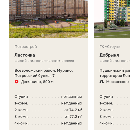
Петрострой
ГК «Стоун»
Ласточка
Добрыня
жилой комплекс эконом-класса
жилой комплекс
Всеволожский район, Мурино,
Пушкинский рай
Петровский бульв., 7
территория Лен
Девяткино, 890 м
Московское
Студии
нет данных
Студии
1-комн.
нет данных
1-комн.
2-комн.
от 74,2 м²
2-комн.
3-комн.
от 77,2 м²
3-комн.
4-комн.
нет данных
4-комн.