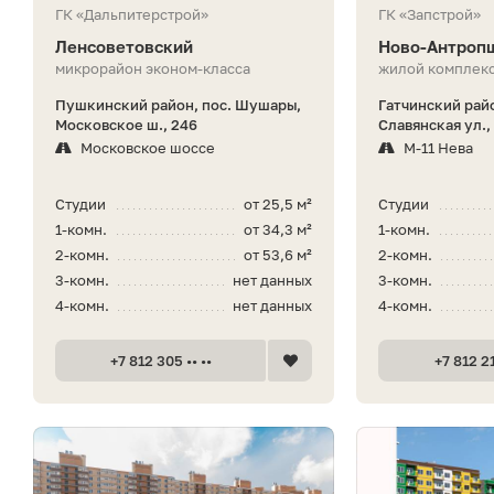
ГК «Дальпитерстрой»
ГК «Запстрой»
Ленсоветовский
Ново-Антроп
микрорайон эконом-класса
жилой комплекс
Пушкинский район, пос. Шушары,
Гатчинский рай
Московское ш., 246
Славянская ул.,
Московское шоссе
М-11 Нева
Студии
от 25,5 м²
Студии
1-комн.
от 34,3 м²
1-комн.
2-комн.
от 53,6 м²
2-комн.
3-комн.
нет данных
3-комн.
4-комн.
нет данных
4-комн.
+7 812 305 •• ••
+7 812 21