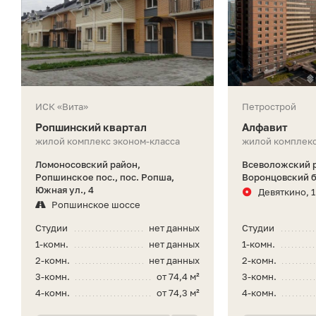
ИСК «Вита»
Петрострой
Ропшинский квартал
Алфавит
жилой комплекс эконом-класса
жилой комплекс
Ломоносовский район,
Всеволожский р
Ропшинское пос., пос. Ропша,
Воронцовский бу
Южная ул., 4
Девяткино, 1
Ропшинское шоссе
Студии
нет данных
Студии
1-комн.
нет данных
1-комн.
2-комн.
нет данных
2-комн.
3-комн.
от 74,4 м²
3-комн.
4-комн.
от 74,3 м²
4-комн.