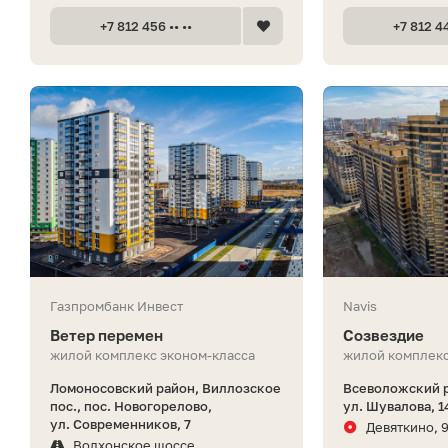
+7 812 456 •• ••
+7 812 44
Газпромбанк Инвест
Navis
Ветер перемен
Созвездие
жилой комплекс эконом-класса
жилой комплекс
Ломоносовский район, Виллозское
Всеволожский р
пос., пос. Новогорелово,
ул. Шувалова, 1
ул. Современников, 7
Девяткино, 
Волхонское шоссе