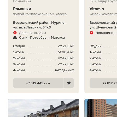
Романтика
ГК «Лидер Груп
Ромашки
Vitamin
жилой комплекс эконом-класса
жилой комплекс
Всеволожский район, Мурино,
Всеволожский р
ул. ш. в Лаврики, 64к3
ул. Шувалова, 2
Девяткино, 2 км
Девяткино, 1
Санкт-Петербург - Матокса
Студии
от 21,3 м²
Студии
1-комн.
от 38,4 м²
1-комн.
2-комн.
от 47,3 м²
2-комн.
3-комн.
от 77,3 м²
3-комн.
4-комн.
нет данных
4-комн.
+7 812 445 •• ••
+7 812 24